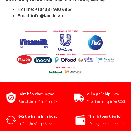
Hotline:
+(0433) 930 686/
Email:
info@lanchi.vn
Đảm bảo chất lượng
Miễn phí ship 5km
Sản phẩm mới mỗi ngày
Cho đơn hàng trên 300k
Đổi trả hàng linh hoạt
Thanh toán tiện lợi
Luôn sẵn sàng hỗ trợ
Tích hợp nhiều tiện ích