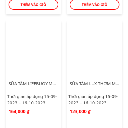
THÊM VÀO GIỎ
THÊM VÀO GIỎ
SỮA TẮM LIFEBUOY MÁT LẠNH SẢNG KHOÁI 850G
SỮA TẮM LUX THƠM MIN QUYẾN RŨ 530G
Thời gian áp dụng 15-09-
Thời gian áp dụng 15-09-
2023 – 16-10-2023
2023 – 16-10-2023
164,000
₫
123,000
₫