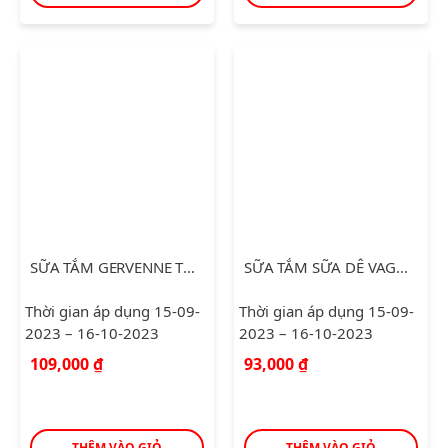
SỮA TẮM SỮA DÊ VAGA 1.15KG
SỮA TẮM GERVENNE TRẮNG DA TINH CHẤT SỮA DÊ VÀ HƯƠNG HOA LILY TÍM 900G
Thời gian áp dụng 15-09-
Thời gian áp dụng 15-09-
2023 – 16-10-2023
2023 – 16-10-2023
93,000
₫
109,000
₫
THÊM VÀO GIỎ
THÊM VÀO GIỎ