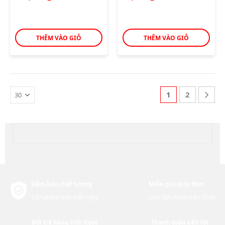
THÊM VÀO GIỎ
THÊM VÀO GIỎ
1
2
Đảm bảo chất lượng
Miễn phí ship 5km
Sản phẩm mới mỗi ngày
Cho đơn hàng trên 300k
Đổi trả hàng linh hoạt
Thanh toán tiện lợi