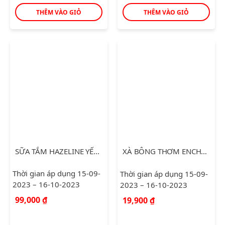
THÊM VÀO GIỎ
THÊM VÀO GIỎ
SỮA TẮM HAZELINE YẾN MẠCH DÂU TẰM 1.2KG
XÀ BÔNG THƠM ENCHANTEUR MAGIC 90G
Thời gian áp dụng 15-09-
Thời gian áp dụng 15-09-
2023 – 16-10-2023
2023 – 16-10-2023
99,000
₫
19,900
₫