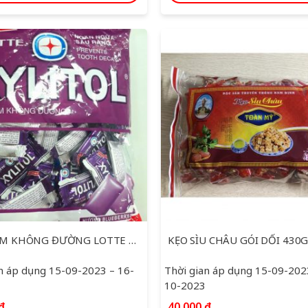
KẸO GUM KHÔNG ĐƯỜNG LOTTE XYLITOL HƯƠNG BLUEBERRY MINT GÓI 159.5G
KẸO SÌU CHÂU GÓI DỐI 430
n áp dụng 15-09-2023 – 16-
Thời gian áp dụng 15-09-202
10-2023
₫
40,000
₫