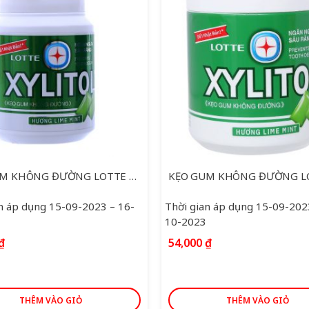
KẸO GUM KHÔNG ĐƯỜNG LOTTE XYLITOL HƯƠNG LIME MINT HŨ 58G
n áp dụng 15-09-2023 – 16-
Thời gian áp dụng 15-09-202
10-2023
₫
54,000
₫
THÊM VÀO GIỎ
THÊM VÀO GIỎ