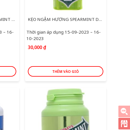
KẸO NGẬM BẠC HÀ DOUBLEMINT 23,8G
KẸO NGẬM HƯƠNG SPEARMINT DOUBLEMINT HỘP 23.8G
3 – 16-
Thời gian áp dụng 15-09-2023 – 16-
10-2023
30,000
₫
THÊM VÀO GIỎ