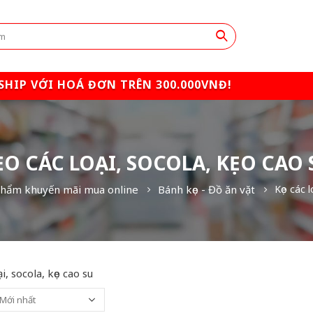
SHIP VỚI HOÁ ĐƠN TRÊN 300.000VNĐ!
ẸO CÁC LOẠI, SOCOLA, KẸO CAO 
phẩm khuyến mãi mua online
Bánh kẹo - Đồ ăn vặt
Kẹo các l
ại, socola, kẹo cao su