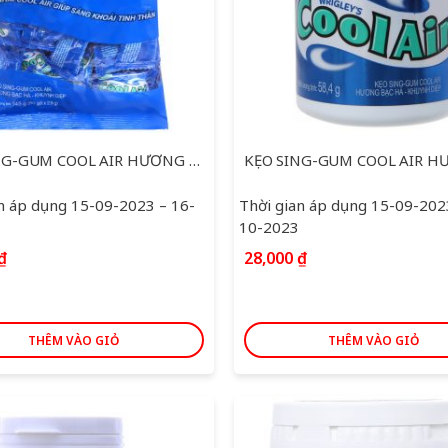
KẸO SING-GUM COOL AIR HƯƠNG BẠC HÀ KHUYNH DIỆP GÓI 145G
n áp dụng 15-09-2023 – 16-
Thời gian áp dụng 15-09-202
10-2023
₫
28,000
₫
THÊM VÀO GIỎ
THÊM VÀO GIỎ