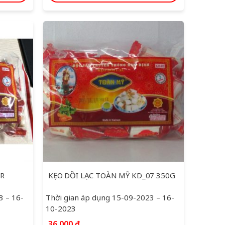
GR
KẸO DỒI LẠC TOÀN MỸ KD_07 350G
3 – 16-
Thời gian áp dụng 15-09-2023 – 16-
10-2023
36,000
₫