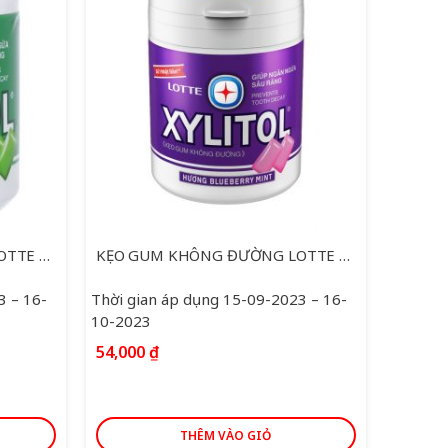
KẸO GUM KHÔNG ĐƯỜNG LOTTE XYLITOL HƯƠNG LIME MINT HŨ 137.8G
KẸO GUM KHÔNG ĐƯỜNG LOTTE XYLITOL HƯƠNG BLUEBERRY MINT HỘP 137.8G
3 – 16-
Thời gian áp dụng 15-09-2023 – 16-
10-2023
54,000
₫
THÊM VÀO GIỎ