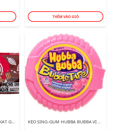
THÊM VÀO GIỎ
BÁNH XỐP PHỦ SOCOLA KITKAT GÓI 102G
KẸO SING-GUM HUBBA BUBBA VỊ TRUYỀN THỐNG HỘP 56G