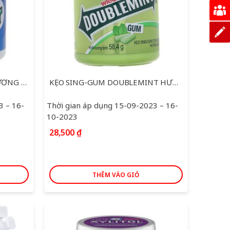
KẸO SING-GUM COOL AIR HƯƠNG BẠC HÀ KHUYNH DIỆP HŨ 58.4G
KẸO SING-GUM DOUBLEMINT HƯƠNG BẠC HÀ HŨ 58.4G
3 – 16-
Thời gian áp dụng 15-09-2023 – 16-
10-2023
28,500
₫
THÊM VÀO GIỎ