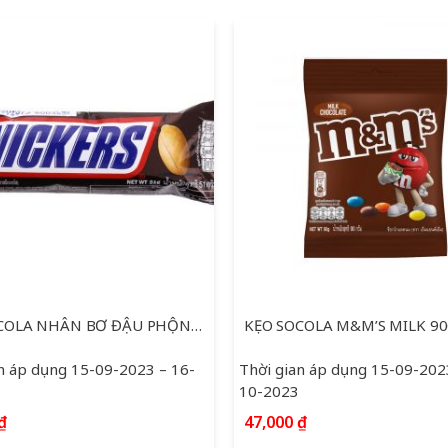
KẸO SOCOLA NHÂN BƠ ĐẬU PHỘNG SNICKERS THANH 51G
KẸO SOCOLA M&M’S MILK 9
n áp dụng 15-09-2023 – 16-
Thời gian áp dụng 15-09-202
10-2023
₫
47,000
₫