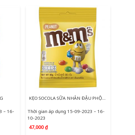
0G
KẸO SOCOLA SỮA NHÂN ĐẬU PHỘNG M&M＇S GÓI 90G
3 – 16-
Thời gian áp dụng 15-09-2023 – 16-
10-2023
47,000
₫