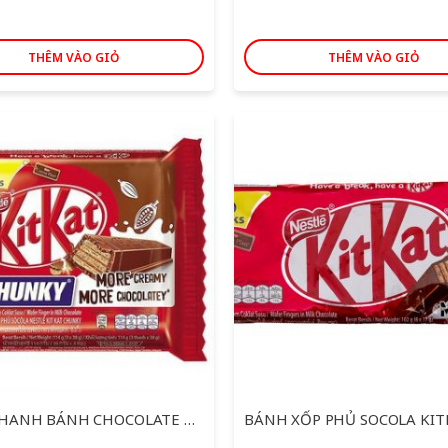
THÊM VÀO GIỎ
THÊM VÀO GIỎ
GÓI 3 THANH BÁNH CHOCOLATE KITKAT CHUNKY 38G