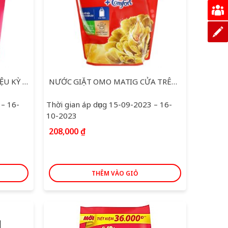
NƯỚC GIẶT SURF CỎ HOA DIỆU KỲ TÚI 3.5KG
NƯỚC GIẶT OMO MATIG CỬA TRÊN COMFORT TINH DẦU THƠM TÚI 3.7 KG
 – 16-
Thời gian áp dụng 15-09-2023 – 16-
10-2023
208,000
₫
THÊM VÀO GIỎ