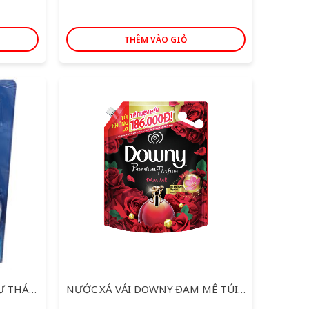
THÊM VÀO GIỎ
NƯỚC GIẶT OMO MATIC THƯ THÁI CỬA TRƯỚC TÚI 3.7KG
NƯỚC XẢ VẢI DOWNY ĐAM MÊ TÚI 3L