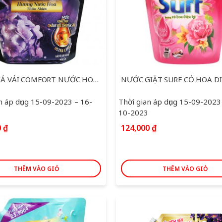
NƯỚC XẢ VẢI COMFORT NƯỚC HOA THIÊN NHIÊN TÚI 3,2l
n áp dụng 15-09-2023 – 16-
Thời gian áp dụng 15-09-2023
10-2023
0
₫
124,000
₫
THÊM VÀO GIỎ
THÊM VÀO GIỎ