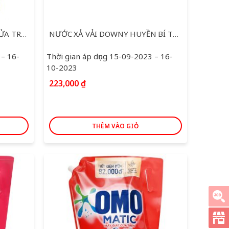
NƯỚC GIẶT OMO BỀN ĐẸP CỬA TRƯỚC TÚI 3.7KG
NƯỚC XẢ VẢI DOWNY HUYỀN BÍ TÚI 3L
 – 16-
Thời gian áp dụng 15-09-2023 – 16-
10-2023
223,000
₫
THÊM VÀO GIỎ