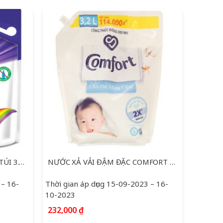
NƯỚC GIẶT ARIEL GIỮ MÀU TÚI 3.25KG
NƯỚC XẢ VẢI ĐẬM ĐẶC COMFORT CHO DA NHẠY CẢM TÚI 3.2L
 – 16-
Thời gian áp dụng 15-09-2023 – 16-
10-2023
232,000
₫