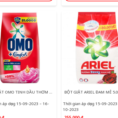
BỘT GIẶT OMO TINH DẦU THƠM DIỆU KỲ 4KG
BỘT GIẶT ARIEL ĐAM MÊ 5.
n áp dụng 15-09-2023 – 16-
Thời gian áp dụng 15-09-2023
10-2023
0
₫
255,000
₫