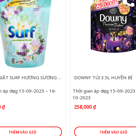
NƯỚC GIẶT SURF HƯƠNG SƯƠNG MAI DỊU MÁT TÚI 3.5 KG
DOWNY TÚI 3.5L HUYỀN BÍ
n áp dụng 15-09-2023 – 16-
Thời gian áp dụng 15-09-2023
10-2023
0
₫
258,000
₫
THÊM VÀO GIỎ
THÊM VÀO GIỎ