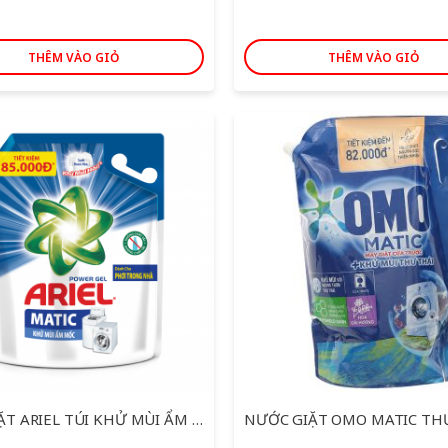
THÊM VÀO GIỎ
THÊM VÀO GIỎ
NỨC GIẶT ARIEL TÚI KHỬ MÙI ẨM MỐC 3,25KG