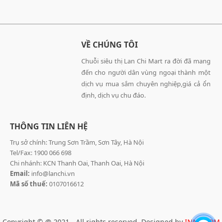
VỀ CHÚNG TÔI
Chuỗi siêu thị Lan Chi Mart ra đời đã mang
đến cho người dân vùng ngoại thành một
dịch vụ mua sắm chuyên nghiệp,giá cả ổn
định, dịch vụ chu đáo.
THÔNG TIN LIÊN HỆ
Trụ sở chính: Trung Sơn Trầm, Sơn Tây, Hà Nội
Tel/Fax: 1900 066 698
Chi nhánh: KCN Thanh Oai, Thanh Oai, Hà Nội
Email:
info@lanchi.vn
Mã số thuế:
0107016612
Copyright © @ 2021 - All rights reserved. Designed by
INNOCOM