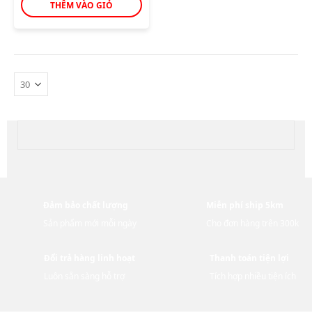
THÊM VÀO GIỎ
Đảm bảo chất lượng
Miễn phí ship 5km
Sản phẩm mới mỗi ngày
Cho đơn hàng trên 300k
Đổi trả hàng linh hoạt
Thanh toán tiện lợi
Luôn sẵn sàng hỗ trợ
Tích hợp nhiều tiện ích