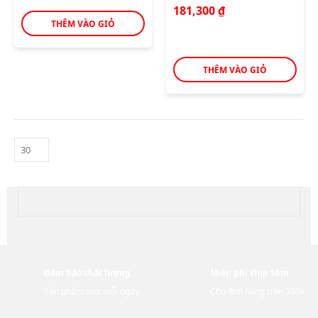
181,300
₫
THÊM VÀO GIỎ
THÊM VÀO GIỎ
Đảm bảo chất lượng
Miễn phí ship 5km
Sản phẩm mới mỗi ngày
Cho đơn hàng trên 300k