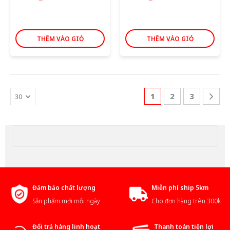
THÊM VÀO GIỎ
THÊM VÀO GIỎ
1
2
3
Đảm bảo chất lượng
Miễn phí ship 5km
Sản phẩm mới mỗi ngày
Cho đơn hàng trên 300k
Đổi trả hàng linh hoạt
Thanh toán tiện lợi