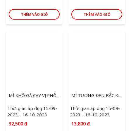
THÊM VÀO GIỎ
THÊM VÀO GIỎ
MÌ KHÔ GÀ CAY VỊ PHÔ MAI 140G
MÌ TƯƠNG ĐEN BẮC KINH NỘI ĐỊA OTTOGI 135G
Thời gian áp dụng 15-09-
Thời gian áp dụng 15-09-
2023 – 16-10-2023
2023 – 16-10-2023
32,500
₫
13,800
₫