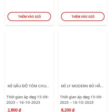
THÊM VÀO GIỎ
THÊM VÀO GIỎ
MÌ GẤU ĐỎ TÔM CHUA CAY 64G
MÌ LY MODERN BÒ HẦM RAU THƠM 65G
Thời gian áp dụng 15-09-
Thời gian áp dụng 15-09-
2023 – 16-10-2023
2023 – 16-10-2023
2,800
₫
8,200
₫