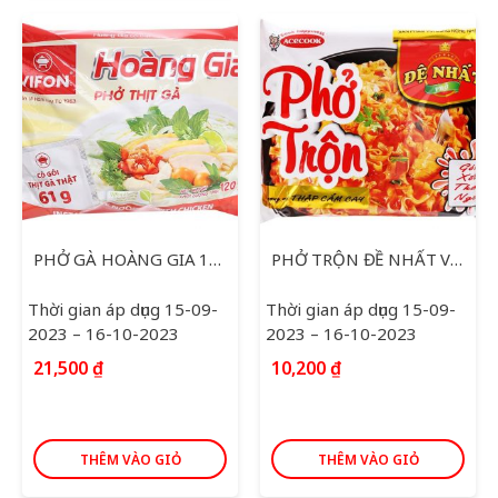
PHỞ GÀ HOÀNG GIA 120G
PHỞ TRỘN ĐỀ NHẤT VỊ THẬP CẨM CAY ACECOOK 82G
Thời gian áp dụng 15-09-
Thời gian áp dụng 15-09-
2023 – 16-10-2023
2023 – 16-10-2023
21,500
₫
10,200
₫
THÊM VÀO GIỎ
THÊM VÀO GIỎ