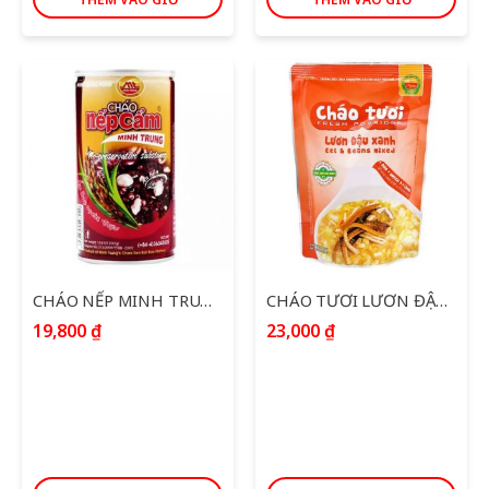
CHÁO NẾP MINH TRUNG 365G
CHÁO TƯƠI LƯƠN ĐẬU XANH 260G
19,800
₫
23,000
₫