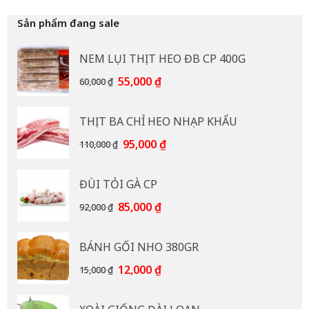
Sản phẩm đang sale
NEM LỤI THỊT HEO ĐB CP 400G
Giá
Giá
55,000
₫
60,000
₫
gốc
hiện
là:
tại
THỊT BA CHỈ HEO NHẠP KHẨU
60,000 ₫.
là:
55,000 ₫.
Giá
Giá
95,000
₫
110,000
₫
gốc
hiện
là:
tại
ĐÙI TỎI GÀ CP
110,000 ₫.
là:
95,000 ₫.
Giá
Giá
85,000
₫
92,000
₫
gốc
hiện
là:
tại
BÁNH GỐI NHO 380GR
92,000 ₫.
là:
85,000 ₫.
Giá
Giá
12,000
₫
15,000
₫
gốc
hiện
là:
tại