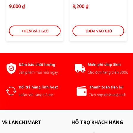
9,000
₫
9,200
₫
THÊM VÀO GIỎ
THÊM VÀO GIỎ
Đảm bảo chất lượng
Miễn phí ship 5km
Sản phẩm mới mỗi ngày
Cho đơn hàng trên 300k
Đổi trả hàng linh hoạt
Thanh toán tiện lợi
Luôn sẵn sàng hỗ trợ
Tích hợp nhiều tiện ích
VỀ LANCHIMART
HỖ TRỢ KHÁCH HÀNG