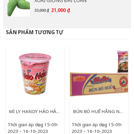
XOÀI GIỐNG ĐÀI LOAN
15,000 ₫.
là:
12,000 ₫.
Giá
Giá
21,000
₫
33,000
₫
gốc
hiện
là:
tại
33,000 ₫.
là:
SẢN PHẨM TƯƠNG TỰ
21,000 ₫.
MÌ LY HANDY HẢO HẢO TÔM CHUA CAY 67G
BÚN BÒ HUẾ HẰNG NGA 73G
Thời gian áp dụng 15-09-
Thời gian áp dụng 15-09-
2023 – 16-10-2023
2023 – 16-10-2023