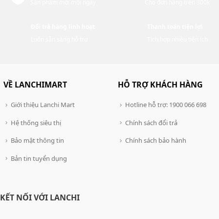
Sản phẩm mới mỗi ngày
Cho đơn hàng trên 300k
Đổi trả hàng linh hoạt
Thanh toán tiện lợi
Luôn sẵn sàng hỗ trợ
Tích hợp nhiều tiện ích
VỀ LANCHIMART
HỖ TRỢ KHÁCH HÀNG
Giới thiệu Lanchi Mart
Hotline hỗ trợ: 1900 066 698
Hệ thống siêu thị
Chính sách đổi trả
Bảo mật thông tin
Chính sách bảo hành
Bản tin tuyển dụng
KẾT NỐI VỚI LANCHI