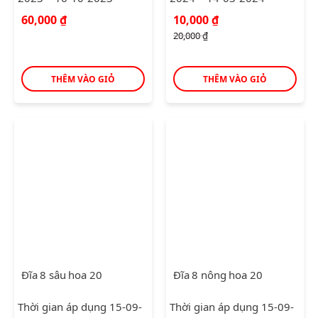
Giá
Giá
60,000
₫
10,000
₫
gốc
hiện
20,000
₫
là:
tại
20,000 ₫.
là:
10,000 ₫.
THÊM VÀO GIỎ
THÊM VÀO GIỎ
Đĩa 8 sâu hoa 20
Đĩa 8 nông hoa 20
Thời gian áp dụng 15-09-
Thời gian áp dụng 15-09-