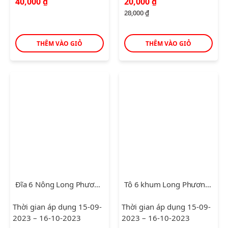
Giá
Giá
40,000
₫
20,000
₫
gốc
hiện
28,000
₫
là:
tại
28,000 ₫.
là:
20,000 ₫.
THÊM VÀO GIỎ
THÊM VÀO GIỎ
Đĩa 6 Nông Long Phương Trắng
Tô 6 khum Long Phương Trắng
Thời gian áp dụng 15-09-
Thời gian áp dụng 15-09-
2023 – 16-10-2023
2023 – 16-10-2023