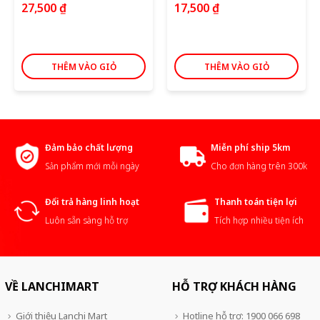
27,500
₫
17,500
₫
THÊM VÀO GIỎ
THÊM VÀO GIỎ
Đảm bảo chất lượng
Miễn phí ship 5km
Sản phẩm mới mỗi ngày
Cho đơn hàng trên 300k
Đổi trả hàng linh hoạt
Thanh toán tiện lợi
Luôn sẵn sàng hỗ trợ
Tích hợp nhiều tiện ích
VỀ LANCHIMART
HỖ TRỢ KHÁCH HÀNG
Giới thiệu Lanchi Mart
Hotline hỗ trợ: 1900 066 698