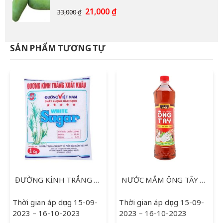
12,000 ₫.
Giá
Giá
21,000
₫
33,000
₫
gốc
hiện
là:
tại
33,000 ₫.
là:
SẢN PHẨM TƯƠNG TỰ
21,000 ₫.
ĐƯỜNG KÍNH TRẮNG XUẤT KHẨU 1KG
NƯỚC MẮM ÔNG TÂY 900ML
Thời gian áp dụng 15-09-
Thời gian áp dụng 15-09-
2023 – 16-10-2023
2023 – 16-10-2023