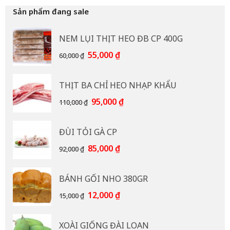
Sản phẩm đang sale
NEM LỤI THỊT HEO ĐB CP 400G
Giá
Giá
55,000
₫
60,000
₫
gốc
hiện
là:
tại
THỊT BA CHỈ HEO NHẠP KHẨU
60,000 ₫.
là:
55,000 ₫.
Giá
Giá
95,000
₫
110,000
₫
gốc
hiện
là:
tại
ĐÙI TỎI GÀ CP
110,000 ₫.
là:
95,000 ₫.
Giá
Giá
85,000
₫
92,000
₫
gốc
hiện
là:
tại
BÁNH GỐI NHO 380GR
92,000 ₫.
là:
85,000 ₫.
Giá
Giá
12,000
₫
15,000
₫
gốc
hiện
là:
tại
XOÀI GIỐNG ĐÀI LOAN
15,000 ₫.
là: