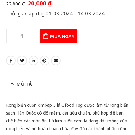
Giá
Giá
20,000
₫
22,800
₫
gốc
hiện
Thời gian áp dụng 01-03-2024 – 14-03-2024
là:
tại
22,800 ₫.
là:
20,000 ₫.
MUA NGAY
MÔ TẢ
Rong biển cuộn kimbap 5 lá Ofood 10g được làm từ rong biển
sạch Hàn Quốc có độ mềm, dai tiêu chuẩn, phù hợp để bạn
chế biến các món ăn. Lá kim cuộn cơm là dạng dát mỏng của
rong biển và nó hoàn toàn chứa đầy đủ các thành phần cũng