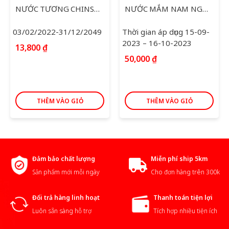
NƯỚC TƯƠNG CHINSU TỎI ỚT 250ML
NƯỚC MẮM NAM NGƯ 750ML
03/02/2022-31/12/2049
Thời gian áp dụng 15-09-
2023 – 16-10-2023
13,800
₫
50,000
₫
THÊM VÀO GIỎ
THÊM VÀO GIỎ
Đảm bảo chất lượng
Miễn phí ship 5km
Sản phẩm mới mỗi ngày
Cho đơn hàng trên 300k
Đổi trả hàng linh hoạt
Thanh toán tiện lợi
Luôn sẵn sàng hỗ trợ
Tích hợp nhiều tiện ích