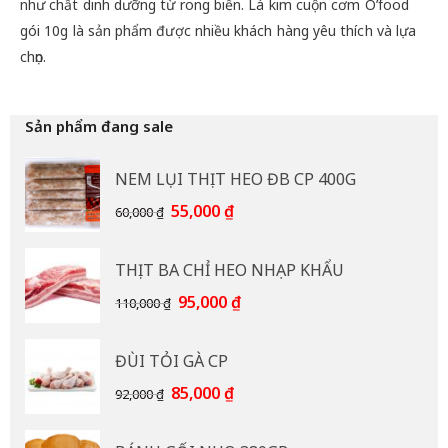
như chất dinh dưỡng từ rong biển. Lá kim cuộn cơm O’food
gói 10g là sản phẩm được nhiều khách hàng yêu thích và lựa
chọn.
Sản phẩm đang sale
NEM LỤI THỊT HEO ĐB CP 400G
Giá
Giá
55,000
₫
60,000
₫
gốc
hiện
là:
tại
THỊT BA CHỈ HEO NHẠP KHẨU
60,000 ₫.
là:
55,000 ₫.
Giá
Giá
95,000
₫
110,000
₫
gốc
hiện
là:
tại
ĐÙI TỎI GÀ CP
110,000 ₫.
là:
95,000 ₫.
Giá
Giá
85,000
₫
92,000
₫
gốc
hiện
là:
tại