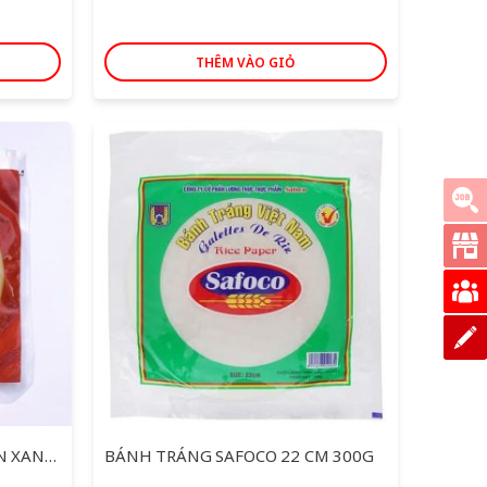
THÊM VÀO GIỎ
BÁNH ĐA NEM THIÊN NHIÊN XANH 22CM 190G
BÁNH TRÁNG SAFOCO 22 CM 300G