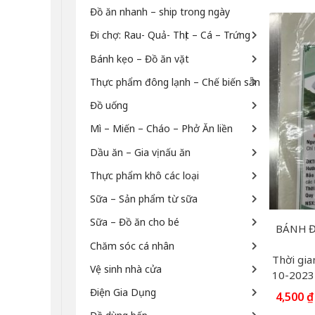
Đồ ăn nhanh – ship trong ngày
Đi chợ: Rau- Quả- Thịt – Cá – Trứng
Bánh kẹo – Đồ ăn vặt
Thực phẩm đông lạnh – Chế biến sẵn
Đồ uống
Mì – Miến – Cháo – Phở Ăn liền
Dầu ăn – Gia vị nấu ăn
Thực phẩm khô các loại
Sữa – Sản phẩm từ sữa
Sữa – Đồ ăn cho bé
BÁNH 
Chăm sóc cá nhân
Thời gia
Vệ sinh nhà cửa
10-2023
Điện Gia Dụng
4,500
₫