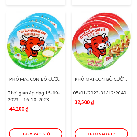
PHÔ MAI CON BÒ CƯỜI LIGHT 120G
PHÔ MAI CON BÒ CƯỜI GÀ QUAY PHÁP 120G
Thời gian áp dụng 15-09-
05/01/2023-31/12/2049
2023 – 16-10-2023
32,500
₫
44,200
₫
THÊM VÀO GIỎ
THÊM VÀO GIỎ