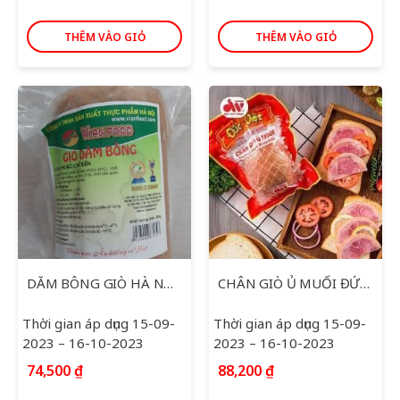
THÊM VÀO GIỎ
THÊM VÀO GIỎ
DĂM BÔNG GIÒ HÀ NỘI 500G
CHÂN GIÒ Ủ MUỐI ĐỨC VIỆT 450G
Thời gian áp dụng 15-09-
Thời gian áp dụng 15-09-
2023 – 16-10-2023
2023 – 16-10-2023
74,500
₫
88,200
₫