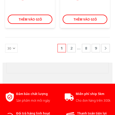
THÊM VÀO GIỎ
THÊM VÀO GIỎ
…
1
2
8
9
Đảm bảo chất lượng
Miễn phí ship 5km
Sản phẩm mới mỗi ngày
Cho đơn hàng trên 300k
Đổi trả hàng linh hoạt
Thanh toán tiện lợi