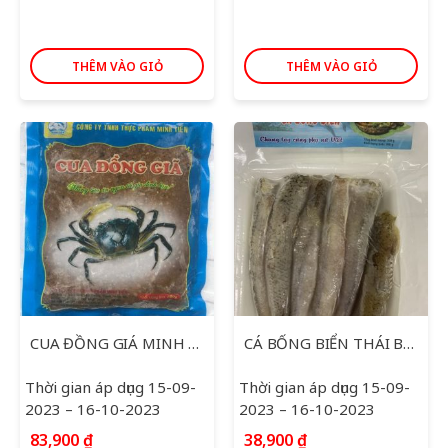
THÊM VÀO GIỎ
THÊM VÀO GIỎ
CUA ĐỒNG GIÁ MINH TIẾN 500G
CÁ BỐNG BIỂN THÁI BÌNH DƯƠNG 300G
Thời gian áp dụng 15-09-
Thời gian áp dụng 15-09-
2023 – 16-10-2023
2023 – 16-10-2023
83,900
₫
38,900
₫