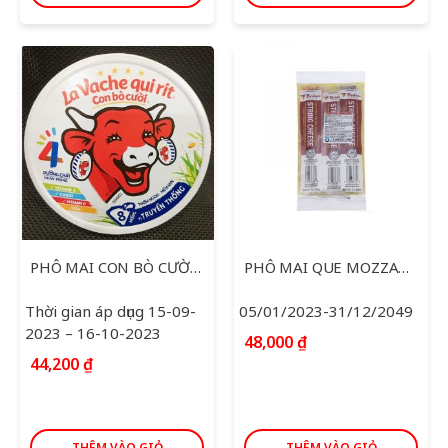
PHÔ MAI CON BÒ CƯỜI 112G
PHÔ MAI QUE MOZZARELLA SNACK 28G*3
Thời gian áp dụng 15-09-
05/01/2023-31/12/2049
2023 – 16-10-2023
48,000
₫
44,200
₫
THÊM VÀO GIỎ
THÊM VÀO GIỎ