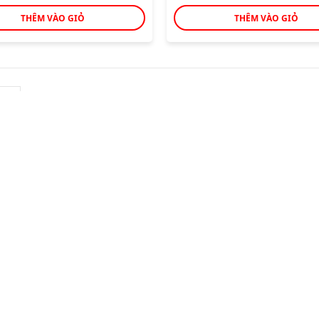
THÊM VÀO GIỎ
THÊM VÀO GIỎ
Miễn phí ship 5km
Đổi trả hàng linh
Cho đơn hàng trên 300k
Luôn sẵn sàng hỗ trợ
KẾT NỐI VỚI LANCHI
RỢ KHÁCH HÀNG
ne hỗ trợ: 1900 066 698
 sách đổi trả
h sách bảo hành