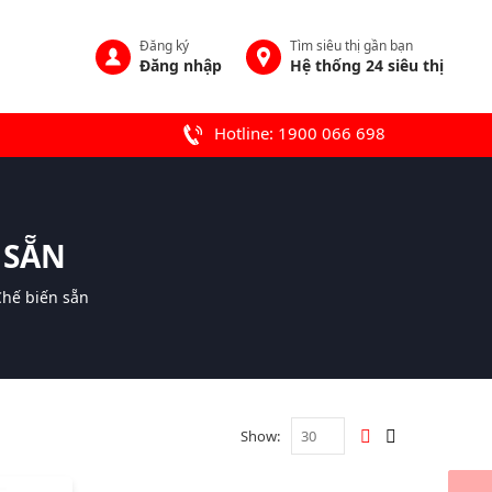
Đăng ký
Tìm siêu thị gần bạn
Đăng nhập
Hệ thống 24 siêu thị
Hotline: 1900 066 698
 SẴN
Chế biến sẵn
Show: