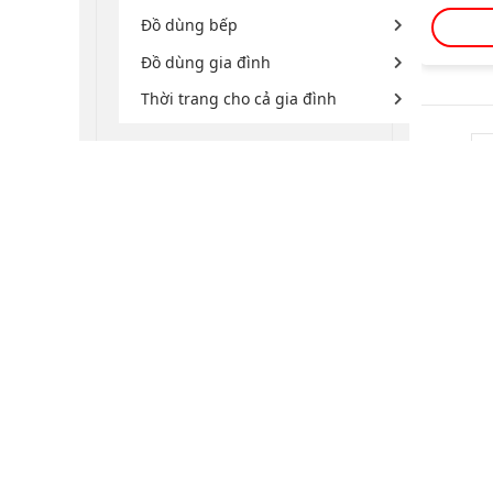
Đồ dùng bếp
Đồ dùng gia đình
Thời trang cho cả gia đình
Show:
Đảm bảo chất lượng
Sản phẩm mới mỗi ngày
VỀ LANCHIMART
HỖ T
Giới thiệu Lanchi Mart
Hotli
Hệ thống siêu thị
Chính
Bảo mật thông tin
Chín