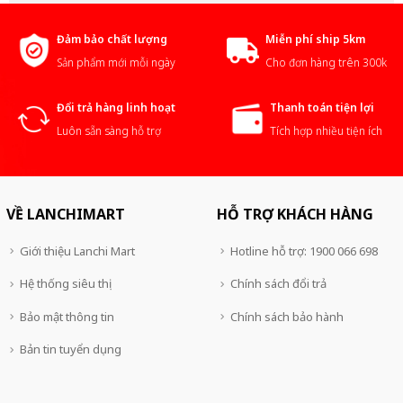
Đảm bảo chất lượng
Miễn phí ship 5km
Sản phẩm mới mỗi ngày
Cho đơn hàng trên 300k
Đổi trả hàng linh hoạt
Thanh toán tiện lợi
Luôn sẵn sàng hỗ trợ
Tích hợp nhiều tiện ích
VỀ LANCHIMART
HỖ TRỢ KHÁCH HÀNG
Giới thiệu Lanchi Mart
Hotline hỗ trợ: 1900 066 698
Hệ thống siêu thị
Chính sách đổi trả
Bảo mật thông tin
Chính sách bảo hành
Bản tin tuyển dụng