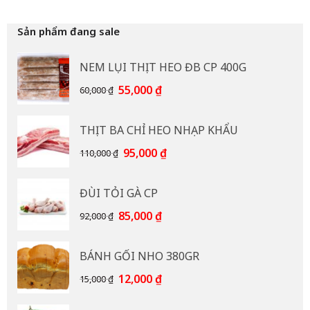
Sản phẩm đang sale
NEM LỤI THỊT HEO ĐB CP 400G
Giá
Giá
55,000
₫
60,000
₫
gốc
hiện
là:
tại
THỊT BA CHỈ HEO NHẠP KHẨU
60,000 ₫.
là:
55,000 ₫.
Giá
Giá
95,000
₫
110,000
₫
gốc
hiện
là:
tại
ĐÙI TỎI GÀ CP
110,000 ₫.
là:
95,000 ₫.
Giá
Giá
85,000
₫
92,000
₫
gốc
hiện
là:
tại
BÁNH GỐI NHO 380GR
92,000 ₫.
là:
85,000 ₫.
Giá
Giá
12,000
₫
15,000
₫
gốc
hiện
là:
tại