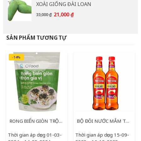
XOÀI GIỐNG ĐÀI LOAN
15,000 ₫.
là:
12,000 ₫.
Giá
Giá
21,000
₫
33,000
₫
gốc
hiện
là:
tại
33,000 ₫.
là:
SẢN PHẨM TƯƠNG TỰ
21,000 ₫.
-14%
RONG BIỂN GIÒN TRỘN GIA VỊ O’FOOG 30G
BỘ ĐÔI NƯỚC MẮM THÁI LONG 750ML
Thời gian áp dụng 01-03-
Thời gian áp dụng 15-09-