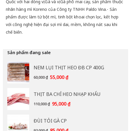
Quốc với hai dòng vị Gà và vị Gà phô mai cay, sản phẩm thuộc
nhãn hàng mì Koreno của Công ty TNHH Paldo Vina.- Sản
phẩm được làm từ bột mì, tinh bột khoai chọn lọc, kết hợp
với công nghệ hiện đại sợi mì dai, mềm, không nát sau khi
chế biến.
Sản phẩm đang sale
NEM LỤI THỊT HEO ĐB CP 400G
Giá
Giá
55,000
₫
60,000
₫
gốc
hiện
là:
tại
THỊT BA CHỈ HEO NHẠP KHẨU
60,000 ₫.
là:
55,000 ₫.
Giá
Giá
95,000
₫
110,000
₫
gốc
hiện
là:
tại
ĐÙI TỎI GÀ CP
110,000 ₫.
là:
95,000 ₫.
Giá
Giá
85,000
₫
92,000
₫