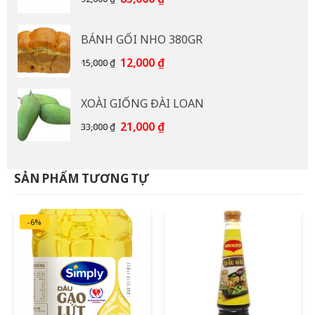
gốc
hiện
là:
tại
BÁNH GỐI NHO 380GR
92,000 ₫.
là:
85,000 ₫.
Giá
Giá
12,000
₫
15,000
₫
gốc
hiện
là:
tại
XOÀI GIỐNG ĐÀI LOAN
15,000 ₫.
là:
12,000 ₫.
Giá
Giá
21,000
₫
33,000
₫
gốc
hiện
là:
tại
33,000 ₫.
là:
SẢN PHẨM TƯƠNG TỰ
21,000 ₫.
-6%