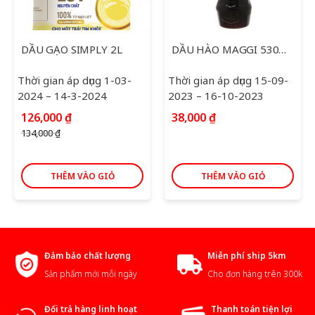
DẦU GẠO SIMPLY 2L
DẦU HÀO MAGGI 530ML
Thời gian áp dụng 1-03-
Thời gian áp dụng 15-09-
2024 – 14-3-2024
2023 – 16-10-2023
Giá
Giá
126,000
₫
38,000
₫
gốc
hiện
134,000
₫
là:
tại
134,000 ₫.
là:
126,000 ₫.
THÊM VÀO GIỎ
THÊM VÀO GIỎ
Đảm bảo chất lượng
Miễn phí ship 5km
Sản phẩm mới mỗi ngày
Cho đơn hàng trên 300k
Đổi trả hàng linh hoạt
Thanh toán tiện lợi