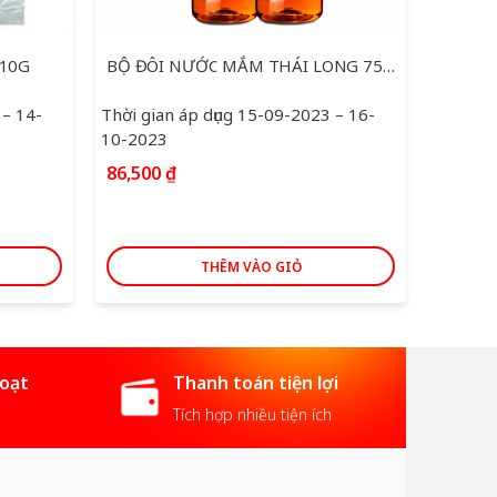
 10G
BỘ ĐÔI NƯỚC MẮM THÁI LONG 750ML
GẠO NE
204,0
 – 14-
Thời gian áp dụng 15-09-2023 – 16-
10-2023
86,500
₫
THÊM VÀO GIỎ
hoạt
Thanh toán tiện lợi
Tích hợp nhiều tiện ích