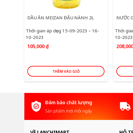
DẦU ĂN MEIZAN ĐẬU NÀNH 2L
Thời gian áp dụng 15-09-2023 – 16-
Thời gia
10-2023
10-2023
105,000
₫
208,00
THÊM VÀO GIỎ
Đảm bảo chất lượng
Sản phẩm mới mỗi ngày
VỀ LANCHIMART
HỖ T