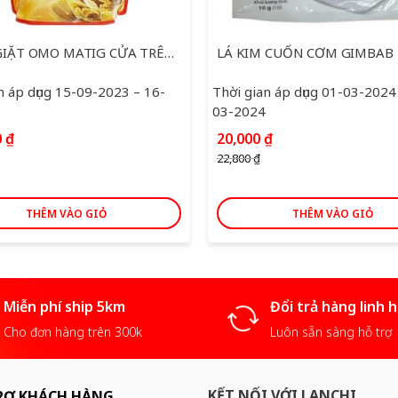
NƯỚC GIẶT OMO MATIG CỬA TRÊN COMFORT TINH DẦU THƠM TÚI 3.7 KG
LÁ KIM CUỐN CƠM GIMBAB
n áp dụng 15-09-2023 – 16-
Thời gian áp dụng 01-03-2024
03-2024
Giá
Giá
0
₫
20,000
₫
gốc
hiện
22,800
₫
là:
tại
22,800 ₫.
là:
20,000 ₫.
THÊM VÀO GIỎ
THÊM VÀO GIỎ
Miễn phí ship 5km
Đổi trả hàng linh 
Cho đơn hàng trên 300k
Luôn sẵn sàng hỗ trợ
KẾT NỐI VỚI LANCHI
RỢ KHÁCH HÀNG