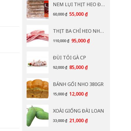
NEM LỤI THỊT HEO ĐB CP 400G
Giá
Giá
55,000
₫
60,000
₫
gốc
hiện
là:
tại
THỊT BA CHỈ HEO NHẠP KHẨU
60,000 ₫.
là:
55,000 ₫.
Giá
Giá
95,000
₫
110,000
₫
gốc
hiện
là:
tại
ĐÙI TỎI GÀ CP
110,000 ₫.
là:
95,000 ₫.
Giá
Giá
85,000
₫
92,000
₫
gốc
hiện
là:
tại
BÁNH GỐI NHO 380GR
92,000 ₫.
là:
85,000 ₫.
Giá
Giá
12,000
₫
15,000
₫
gốc
hiện
là:
tại
XOÀI GIỐNG ĐÀI LOAN
15,000 ₫.
là:
12,000 ₫.
Giá
Giá
21,000
₫
33,000
₫
gốc
hiện