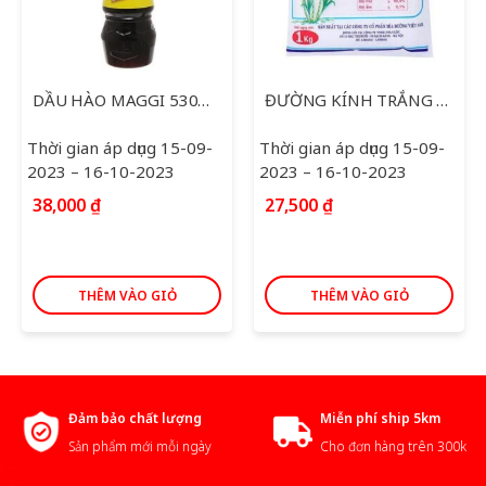
DẦU HÀO MAGGI 530ML
ĐƯỜNG KÍNH TRẮNG XUẤT KHẨU 1KG
Thời gian áp dụng 15-09-
Thời gian áp dụng 15-09-
2023 – 16-10-2023
2023 – 16-10-2023
38,000
₫
27,500
₫
THÊM VÀO GIỎ
THÊM VÀO GIỎ
Đảm bảo chất lượng
Miễn phí ship 5km
Sản phẩm mới mỗi ngày
Cho đơn hàng trên 300k