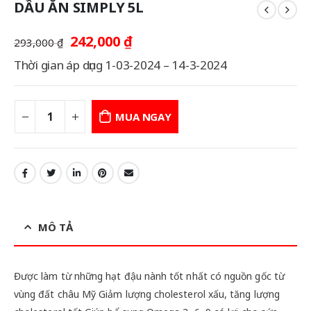
DẦU ĂN SIMPLY 5L
Giá
Giá
242,000
₫
293,000
₫
gốc
hiện
Thời gian áp dụng 1-03-2024 – 14-3-2024
là:
tại
293,000 ₫.
là:
242,000 ₫.
MUA NGAY
MÔ TẢ
Được làm từ những hạt đậu nành tốt nhất có nguồn gốc từ
vùng đất châu Mỹ Giảm lượng cholesterol xấu, tăng lượng