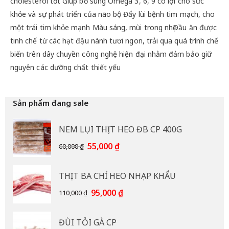
cholesterol tốt Giúp bổ sung Omega 3, 6, 9 có lợi cho sức
khỏe và sự phát triển của não bộ Đẩy lùi bệnh tim mạch, cho
một trái tim khỏe mạnh Màu sáng, mùi trong nhẹDầu ăn được
tinh chế từ các hạt đậu nành tươi ngon, trải qua quá trình chế
biến trên dây chuyền công nghệ hiện đại nhằm đảm bảo giữ
nguyên các dưỡng chất thiết yếu
Sản phẩm đang sale
NEM LỤI THỊT HEO ĐB CP 400G
Giá
Giá
55,000
₫
60,000
₫
gốc
hiện
là:
tại
THỊT BA CHỈ HEO NHẠP KHẨU
60,000 ₫.
là:
55,000 ₫.
Giá
Giá
95,000
₫
110,000
₫
gốc
hiện
là:
tại
ĐÙI TỎI GÀ CP
110,000 ₫.
là: