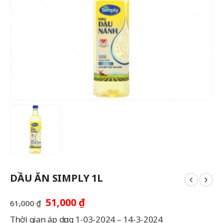
DẦU ĂN SIMPLY 1L
Giá
Giá
51,000
₫
61,000
₫
gốc
hiện
Thời gian áp dụng 1-03-2024 – 14-3-2024