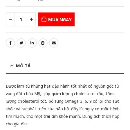
là:
tại
61,000 ₫.
là:
51,000 ₫.
MUA NGAY
MÔ TẢ
Được làm từ những hạt đậu nành tốt nhất có nguồn gốc từ
vùng đất châu Mỹ, giúp giảm lượng cholesterol xấu, tăng
lượng cholesterol tốt, bổ sung Omega 3, 6, 9 có lợi cho sức
khỏe và sự phát triển của não bộ, đẩy lùi nguy cơ mắc bệnh
tim mạch, cho một trái tim khỏe mạnh. Dung tích thích hợp
cho gia đìn…