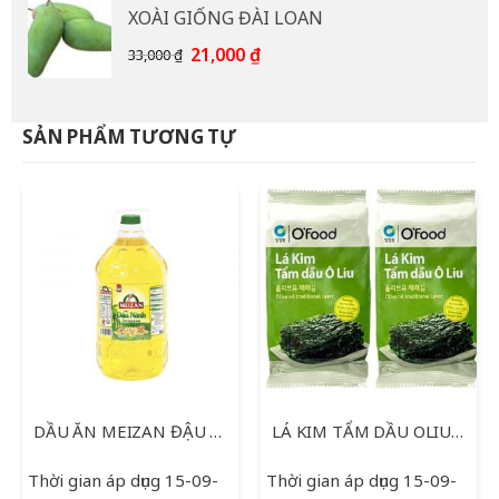
XOÀI GIỐNG ĐÀI LOAN
15,000 ₫.
là:
12,000 ₫.
Giá
Giá
21,000
₫
33,000
₫
gốc
hiện
là:
tại
33,000 ₫.
là:
SẢN PHẨM TƯƠNG TỰ
21,000 ₫.
DẦU ĂN MEIZAN ĐẬU NÀNH 5L
LÁ KIM TẨM DẦU OLIU O’FOOD 2 GÓI * 5 G
Thời gian áp dụng 15-09-
Thời gian áp dụng 15-09-