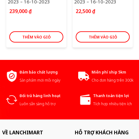
2023 – 16-10-2023
2023 – 16-10-2023
239,000
₫
22,500
₫
THÊM VÀO GIỎ
THÊM VÀO GIỎ
Đảm bảo chất lượng
Miễn phí ship 5km
Sản phẩm mới mỗi ngày
Cho đơn hàng trên 300k
Đổi trả hàng linh hoạt
Thanh toán tiện lợi
Luôn sẵn sàng hỗ trợ
Tích hợp nhiều tiện ích
VỀ LANCHIMART
HỖ TRỢ KHÁCH HÀNG