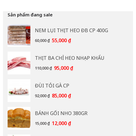
Sản phẩm đang sale
NEM LỤI THỊT HEO ĐB CP 400G
Giá
Giá
55,000
₫
60,000
₫
gốc
hiện
là:
tại
THỊT BA CHỈ HEO NHẠP KHẨU
60,000 ₫.
là:
55,000 ₫.
Giá
Giá
95,000
₫
110,000
₫
gốc
hiện
là:
tại
ĐÙI TỎI GÀ CP
110,000 ₫.
là:
95,000 ₫.
Giá
Giá
85,000
₫
92,000
₫
gốc
hiện
là:
tại
BÁNH GỐI NHO 380GR
92,000 ₫.
là:
85,000 ₫.
Giá
Giá
12,000
₫
15,000
₫
gốc
hiện
là:
tại