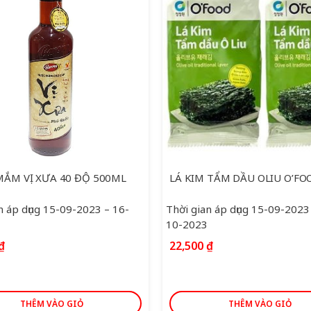
ẮM VỊ XƯA 40 ĐỘ 500ML
n áp dụng 15-09-2023 – 16-
Thời gian áp dụng 15-09-2023
10-2023
₫
22,500
₫
THÊM VÀO GIỎ
THÊM VÀO GIỎ