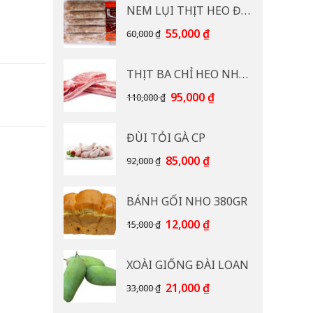
NEM LỤI THỊT HEO ĐB CP 400G
Giá
Giá
55,000
₫
60,000
₫
gốc
hiện
là:
tại
THỊT BA CHỈ HEO NHẠP KHẨU
60,000 ₫.
là:
55,000 ₫.
Giá
Giá
95,000
₫
110,000
₫
gốc
hiện
là:
tại
ĐÙI TỎI GÀ CP
110,000 ₫.
là:
95,000 ₫.
Giá
Giá
85,000
₫
92,000
₫
gốc
hiện
là:
tại
BÁNH GỐI NHO 380GR
92,000 ₫.
là:
85,000 ₫.
Giá
Giá
12,000
₫
15,000
₫
gốc
hiện
là:
tại
XOÀI GIỐNG ĐÀI LOAN
15,000 ₫.
là:
12,000 ₫.
Giá
Giá
21,000
₫
33,000
₫
gốc
hiện