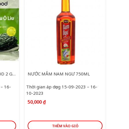
LÁ KIM TẨM DẦU OLIU O’FOOD 2 GÓI * 5 G
NƯỚC MẮM NAM NGƯ 750ML
 – 16-
Thời gian áp dụng 15-09-2023 – 16-
Thời gi
10-2023
10-202
50,000
₫
219,0
THÊM VÀO GIỎ