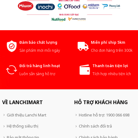
Đảm bảo chất lượng
Miễn phí ship 5km
Sản phẩm mới mỗi ngày
Cho đơn hàng trên 300k
Đổi trả hàng linh hoạt
Thanh toán tiện lợi
Luôn sẵn sàng hỗ trợ
Tích hợp nhiều tiện ích
VỀ LANCHIMART
HỖ TRỢ KHÁCH HÀNG
Giới thiệu Lanchi Mart
Hotline hỗ trợ: 1900 066 698
Hệ thống siêu thị
Chính sách đổi trả
Bảo mật thông tin
Chính sách bảo hành