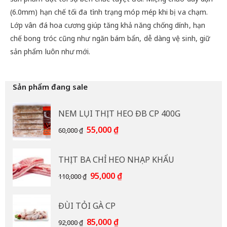
(6.0mm) hạn chế tối đa tình trạng móp mép khi bị va chạm.
Lớp vân đá hoa cương giúp tăng khả năng chống dính, hạn
chế bong tróc cũng như ngăn bám bẩn, dễ dàng vệ sinh, giữ
sản phẩm luôn như mới.
Sản phẩm đang sale
NEM LỤI THỊT HEO ĐB CP 400G
Giá
Giá
55,000
₫
60,000
₫
gốc
hiện
là:
tại
THỊT BA CHỈ HEO NHẠP KHẨU
60,000 ₫.
là:
55,000 ₫.
Giá
Giá
95,000
₫
110,000
₫
gốc
hiện
là:
tại
ĐÙI TỎI GÀ CP
110,000 ₫.
là:
95,000 ₫.
Giá
Giá
85,000
₫
92,000
₫