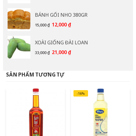
gốc
hiện
là:
tại
BÁNH GỐI NHO 380GR
92,000 ₫.
là:
85,000 ₫.
Giá
Giá
12,000
₫
15,000
₫
gốc
hiện
là:
tại
XOÀI GIỐNG ĐÀI LOAN
15,000 ₫.
là:
12,000 ₫.
Giá
Giá
21,000
₫
33,000
₫
gốc
hiện
là:
tại
33,000 ₫.
là:
SẢN PHẨM TƯƠNG TỰ
21,000 ₫.
-16%