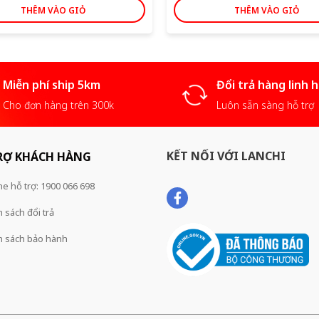
242,000 ₫.
THÊM VÀO GIỎ
THÊM VÀO GIỎ
Miễn phí ship 5km
Đổi trả hàng linh 
Cho đơn hàng trên 300k
Luôn sẵn sàng hỗ trợ
KẾT NỐI VỚI LANCHI
RỢ KHÁCH HÀNG
ne hỗ trợ: 1900 066 698
 sách đổi trả
h sách bảo hành