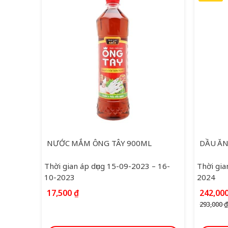
NƯỚC MẮM ÔNG TÂY 900ML
DẦU ĂN
Thời gian áp dụng 15-09-2023 – 16-
Thời gia
10-2023
2024
Giá
17,500
₫
242,00
gốc
293,000
₫
là:
293,00