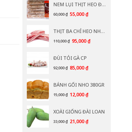
NEM LỤI THỊT HEO ĐB CP 400G
Giá
Giá
55,000
₫
60,000
₫
gốc
hiện
là:
tại
THỊT BA CHỈ HEO NHẠP KHẨU
60,000 ₫.
là:
55,000 ₫.
Giá
Giá
95,000
₫
110,000
₫
gốc
hiện
là:
tại
ĐÙI TỎI GÀ CP
110,000 ₫.
là:
95,000 ₫.
Giá
Giá
85,000
₫
92,000
₫
gốc
hiện
là:
tại
BÁNH GỐI NHO 380GR
92,000 ₫.
là:
85,000 ₫.
Giá
Giá
12,000
₫
15,000
₫
gốc
hiện
là:
tại
XOÀI GIỐNG ĐÀI LOAN
15,000 ₫.
là:
12,000 ₫.
Giá
Giá
21,000
₫
33,000
₫
gốc
hiện