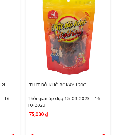
 2L
THỊT BÒ KHÔ BOKAY 120G
KHÔ G
 – 16-
Thời gian áp dụng 15-09-2023 – 16-
Thời gi
10-2023
2024
Giá
75,000
₫
51,00
gốc
58,000
₫
là:
58,000