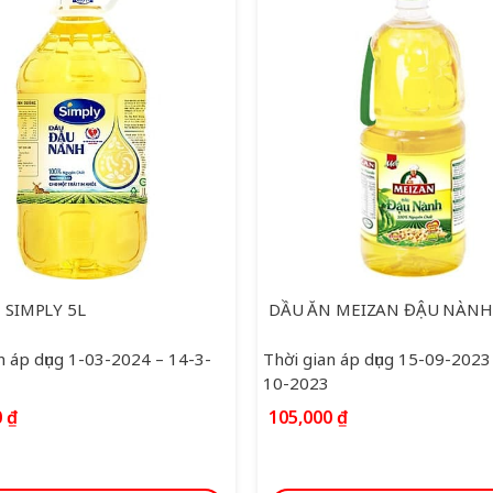
 SIMPLY 5L
DẦU ĂN MEIZAN ĐẬU NÀNH
n áp dụng 1-03-2024 – 14-3-
Thời gian áp dụng 15-09-2023
10-2023
Giá
0
₫
105,000
₫
hiện
tại
0 ₫.
là: