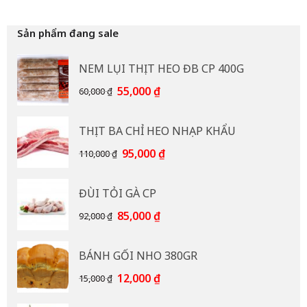
Sản phẩm đang sale
NEM LỤI THỊT HEO ĐB CP 400G
Giá
Giá
55,000
₫
60,000
₫
gốc
hiện
là:
tại
THỊT BA CHỈ HEO NHẠP KHẨU
60,000 ₫.
là:
55,000 ₫.
Giá
Giá
95,000
₫
110,000
₫
gốc
hiện
là:
tại
ĐÙI TỎI GÀ CP
110,000 ₫.
là:
95,000 ₫.
Giá
Giá
85,000
₫
92,000
₫
gốc
hiện
là:
tại
BÁNH GỐI NHO 380GR
92,000 ₫.
là:
85,000 ₫.
Giá
Giá
12,000
₫
15,000
₫
gốc
hiện
là:
tại