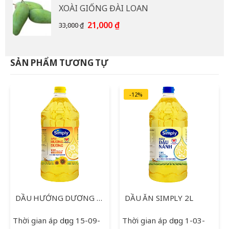
XOÀI GIỐNG ĐÀI LOAN
15,000 ₫.
là:
12,000 ₫.
Giá
Giá
21,000
₫
33,000
₫
gốc
hiện
là:
tại
33,000 ₫.
là:
SẢN PHẨM TƯƠNG TỰ
21,000 ₫.
-12%
DẦU HƯỚNG DƯƠNG SIMPLY 2L
DẦU ĂN SIMPLY 2L
Thời gian áp dụng 15-09-
Thời gian áp dụng 1-03-