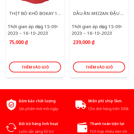
THỊT BÒ KHÔ BOKAY 120G
DẦU ĂN MEIZAN ĐẬU NÀNH 5L
Thời gian áp dụng 15-09-
Thời gian áp dụng 15-09-
2023 – 16-10-2023
2023 – 16-10-2023
75,000
₫
239,000
₫
THÊM VÀO GIỎ
THÊM VÀO GIỎ
Đảm bảo chất lượng
Miễn phí ship 5km
Sản phẩm mới mỗi ngày
Cho đơn hàng trên 300k
Đổi trả hàng linh hoạt
Thanh toán tiện lợi
Luôn sẵn sàng hỗ trợ
Tích hợp nhiều tiện ích