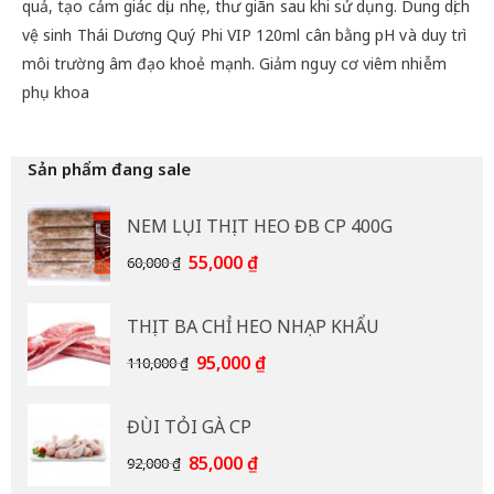
quả, tạo cảm giác dịu nhẹ, thư giãn sau khi sử dụng. Dung dịch
vệ sinh Thái Dương Quý Phi VIP 120ml cân bằng pH và duy trì
môi trường âm đạo khoẻ mạnh. Giảm nguy cơ viêm nhiễm
phụ khoa
Sản phẩm đang sale
NEM LỤI THỊT HEO ĐB CP 400G
Giá
Giá
55,000
₫
60,000
₫
gốc
hiện
là:
tại
THỊT BA CHỈ HEO NHẠP KHẨU
60,000 ₫.
là:
55,000 ₫.
Giá
Giá
95,000
₫
110,000
₫
gốc
hiện
là:
tại
ĐÙI TỎI GÀ CP
110,000 ₫.
là:
95,000 ₫.
Giá
Giá
85,000
₫
92,000
₫
gốc
hiện