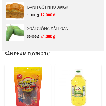
là:
tại
BÁNH GỐI NHO 380GR
92,000 ₫.
là:
85,000 ₫.
Giá
Giá
12,000
₫
15,000
₫
gốc
hiện
là:
tại
XOÀI GIỐNG ĐÀI LOAN
15,000 ₫.
là:
12,000 ₫.
Giá
Giá
21,000
₫
33,000
₫
gốc
hiện
là:
tại
33,000 ₫.
là:
SẢN PHẨM TƯƠNG TỰ
21,000 ₫.