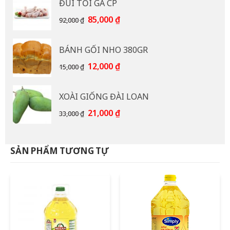
ĐÙI TỎI GÀ CP
110,000 ₫.
là:
95,000 ₫.
Giá
Giá
85,000
₫
92,000
₫
gốc
hiện
là:
tại
BÁNH GỐI NHO 380GR
92,000 ₫.
là:
85,000 ₫.
Giá
Giá
12,000
₫
15,000
₫
gốc
hiện
là:
tại
XOÀI GIỐNG ĐÀI LOAN
15,000 ₫.
là:
12,000 ₫.
Giá
Giá
21,000
₫
33,000
₫
gốc
hiện
là:
tại
33,000 ₫.
là:
SẢN PHẨM TƯƠNG TỰ
21,000 ₫.