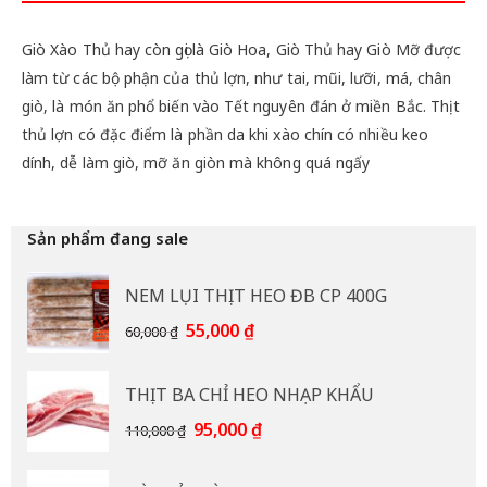
Giò Xào Thủ hay còn gọi là Giò Hoa, Giò Thủ hay Giò Mỡ được
làm từ các bộ phận của thủ lợn, như tai, mũi, lưỡi, má, chân
giò, là món ăn phổ biến vào Tết nguyên đán ở miền Bắc. Thịt
thủ lợn có đặc điểm là phần da khi xào chín có nhiều keo
dính, dễ làm giò, mỡ ăn giòn mà không quá ngấy
Sản phẩm đang sale
NEM LỤI THỊT HEO ĐB CP 400G
Giá
Giá
55,000
₫
60,000
₫
gốc
hiện
là:
tại
THỊT BA CHỈ HEO NHẠP KHẨU
60,000 ₫.
là:
55,000 ₫.
Giá
Giá
95,000
₫
110,000
₫
gốc
hiện
là:
tại