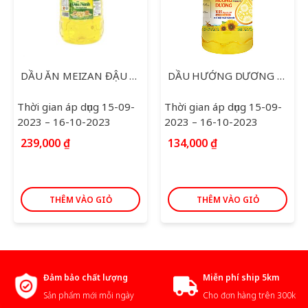
DẦU ĂN MEIZAN ĐẬU NÀNH 5L
DẦU HƯỚNG DƯƠNG SIMPLY 2L
Thời gian áp dụng 15-09-
Thời gian áp dụng 15-09-
2023 – 16-10-2023
2023 – 16-10-2023
239,000
₫
134,000
₫
THÊM VÀO GIỎ
THÊM VÀO GIỎ
Đảm bảo chất lượng
Miễn phí ship 5km
Sản phẩm mới mỗi ngày
Cho đơn hàng trên 300k