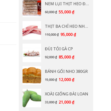
NEM LỤI THỊT HEO ĐB CP 400G
Giá
Giá
55,000
₫
60,000
₫
gốc
hiện
là:
tại
THỊT BA CHỈ HEO NHẠP KHẨU
60,000 ₫.
là:
55,000 ₫.
Giá
Giá
95,000
₫
110,000
₫
gốc
hiện
là:
tại
ĐÙI TỎI GÀ CP
110,000 ₫.
là:
95,000 ₫.
Giá
Giá
85,000
₫
92,000
₫
gốc
hiện
là:
tại
BÁNH GỐI NHO 380GR
92,000 ₫.
là:
85,000 ₫.
Giá
Giá
12,000
₫
15,000
₫
gốc
hiện
là:
tại
XOÀI GIỐNG ĐÀI LOAN
15,000 ₫.
là:
12,000 ₫.
Giá
Giá
21,000
₫
33,000
₫
gốc
hiện