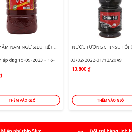
NƯỚC TƯƠNG CHINSU TỎI ỚT 250ML
022-31/12/2049
Thời gian áp dụng 15-09-2023
10-2023
₫
51,000
₫
THÊM VÀO GIỎ
THÊM VÀO GIỎ
Miễn phí ship 5km
Đổi trả hàng linh 