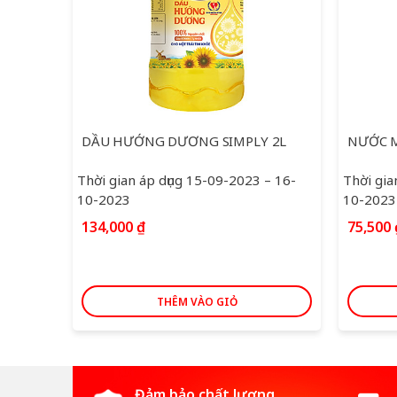
 2L
NƯỚC MẮM NAM NGƯ SIÊU TIẾT KIỆM 4.8L
– 16-
Thời gian áp dụng 15-09-2023 – 16-
03/02/2
10-2023
13,800
75,500
₫
THÊM VÀO GIỎ
Đảm bảo chất lượng