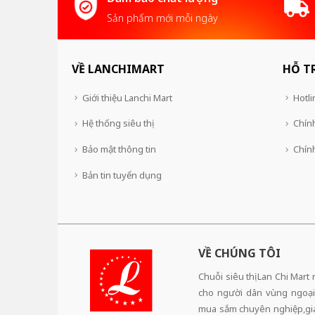
Sản phẩm mới mỗi ngày
VỀ LANCHIMART
HỖ T
Giới thiệu Lanchi Mart
Hotli
Hệ thống siêu thị
Chính
Bảo mật thông tin
Chín
Bản tin tuyển dụng
VỀ CHÚNG TÔI
Chuỗi siêu thị Lan Chi Mart
cho người dân vùng ngoại
mua sắm chuyên nghiệp,giá 