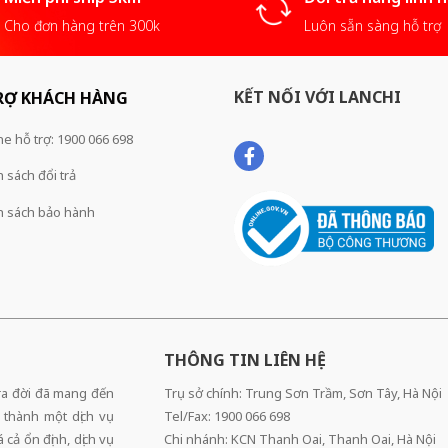
Cho đơn hàng trên 300k
Luôn sẵn sàng hỗ trợ
KẾT NỐI VỚI LANCHI
RỢ KHÁCH HÀNG
ne hỗ trợ: 1900 066 698
 sách đổi trả
h sách bảo hành
THÔNG TIN LIÊN HỆ
 ra đời đã mang đến
Trụ sở chính: Trung Sơn Trầm, Sơn Tây, Hà Nội
 thành một dịch vụ
Tel/Fax: 1900 066 698
cả ổn định, dịch vụ
Chi nhánh: KCN Thanh Oai, Thanh Oai, Hà Nội