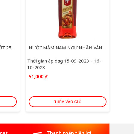
NƯỚC MẮM NAM NGƯ NHÃN VÀNG 650ML
NƯỚC TƯƠNG ĐẬU NÀNH MAGGI 700ML
THỊT 
 – 16-
Thời gian áp dụng 15-09-2023 – 16-
Thời gi
10-2023
10-202
35,000
₫
178,0
THÊM VÀO GIỎ
hoạt
Thanh toán tiện lợi