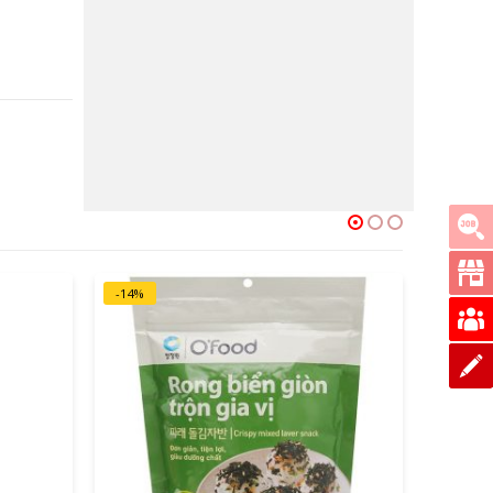
là:
tại
33,000 ₫.
là:
21,000 ₫.
-14%