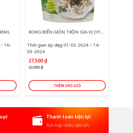
00ML
RONG BIỂN GIÒN TRỘN GIA VỊ O’FOOG 30G
 – 16-
Thời gian áp dụng 01-03-2024 – 14-
Thời gi
03-2024
10-202
Giá
Giá
27,500
₫
63,00
gốc
hiện
32,000
₫
là:
tại
32,000 ₫.
là:
27,500 ₫.
THÊM VÀO GIỎ
hoạt
Thanh toán tiện lợi
Tích hợp nhiều tiện ích