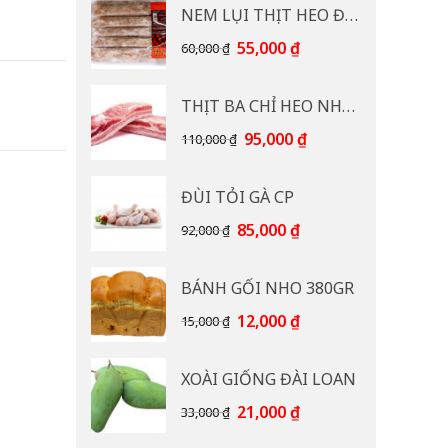
NEM LỤI THỊT HEO ĐB CP 400G
Giá
Giá
55,000
₫
60,000
₫
gốc
hiện
là:
tại
THỊT BA CHỈ HEO NHẠP KHẨU
60,000 ₫.
là:
55,000 ₫.
Giá
Giá
95,000
₫
110,000
₫
gốc
hiện
là:
tại
ĐÙI TỎI GÀ CP
110,000 ₫.
là:
95,000 ₫.
Giá
Giá
85,000
₫
92,000
₫
gốc
hiện
là:
tại
BÁNH GỐI NHO 380GR
92,000 ₫.
là:
85,000 ₫.
Giá
Giá
12,000
₫
15,000
₫
gốc
hiện
là:
tại
XOÀI GIỐNG ĐÀI LOAN
15,000 ₫.
là:
12,000 ₫.
Giá
Giá
21,000
₫
33,000
₫
gốc
hiện