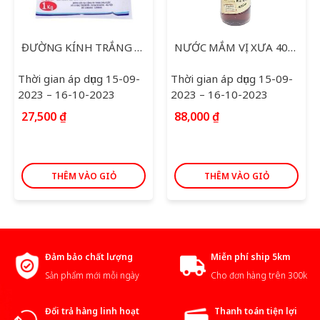
ĐƯỜNG KÍNH TRẮNG XUẤT KHẨU 1KG
NƯỚC MẮM VỊ XƯA 40 ĐỘ 500ML
Thời gian áp dụng 15-09-
Thời gian áp dụng 15-09-
2023 – 16-10-2023
2023 – 16-10-2023
27,500
₫
88,000
₫
THÊM VÀO GIỎ
THÊM VÀO GIỎ
Đảm bảo chất lượng
Miễn phí ship 5km
Sản phẩm mới mỗi ngày
Cho đơn hàng trên 300k
Đổi trả hàng linh hoạt
Thanh toán tiện lợi