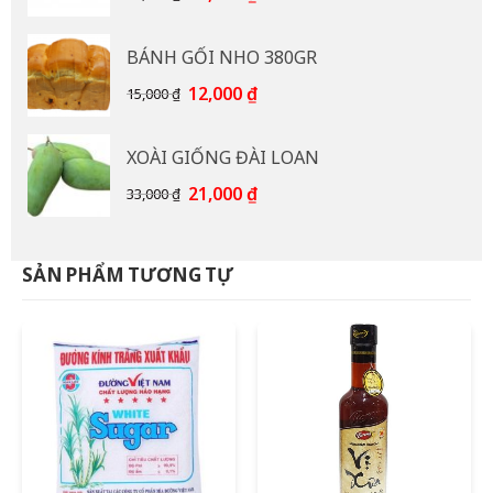
gốc
hiện
là:
tại
BÁNH GỐI NHO 380GR
92,000 ₫.
là:
85,000 ₫.
Giá
Giá
12,000
₫
15,000
₫
gốc
hiện
là:
tại
XOÀI GIỐNG ĐÀI LOAN
15,000 ₫.
là:
12,000 ₫.
Giá
Giá
21,000
₫
33,000
₫
gốc
hiện
là:
tại
33,000 ₫.
là:
SẢN PHẨM TƯƠNG TỰ
21,000 ₫.