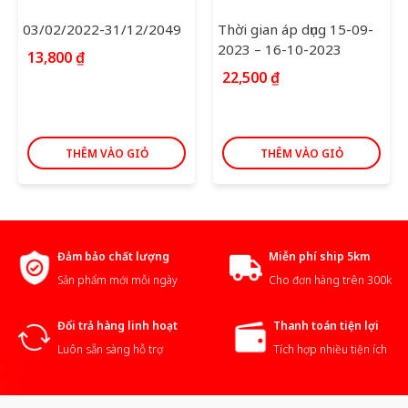
03/02/2022-31/12/2049
Thời gian áp dụng 15-09-
2023 – 16-10-2023
13,800
₫
22,500
₫
THÊM VÀO GIỎ
THÊM VÀO GIỎ
Đảm bảo chất lượng
Miễn phí ship 5km
Sản phẩm mới mỗi ngày
Cho đơn hàng trên 300k
Đổi trả hàng linh hoạt
Thanh toán tiện lợi
Luôn sẵn sàng hỗ trợ
Tích hợp nhiều tiện ích