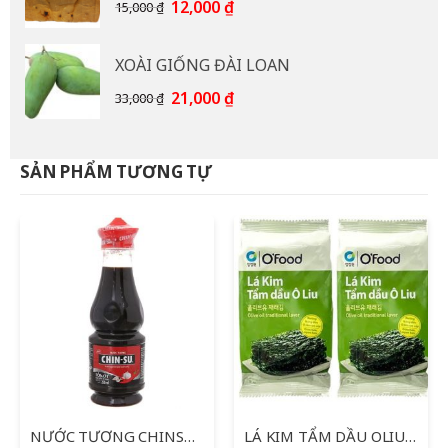
85,000 ₫.
Giá
Giá
12,000
₫
15,000
₫
gốc
hiện
là:
tại
XOÀI GIỐNG ĐÀI LOAN
15,000 ₫.
là:
12,000 ₫.
Giá
Giá
21,000
₫
33,000
₫
gốc
hiện
là:
tại
33,000 ₫.
là:
SẢN PHẨM TƯƠNG TỰ
21,000 ₫.
NƯỚC TƯƠNG CHINSU TỎI ỚT 250ML
LÁ KIM TẨM DẦU OLIU O’FOOD 2 GÓI * 5 G