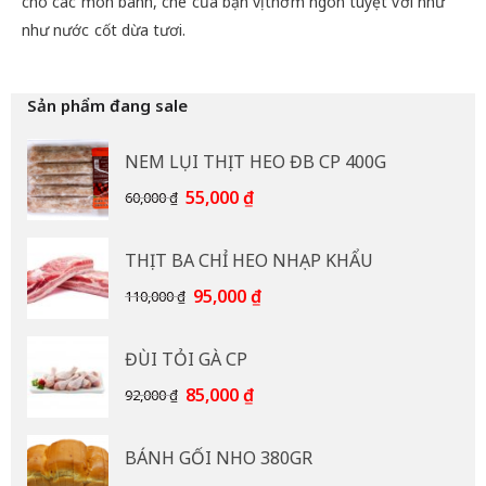
cho các món bánh, chè của bạn vị thơm ngon tuyệt vời như
như nước cốt dừa tươi.
Sản phẩm đang sale
NEM LỤI THỊT HEO ĐB CP 400G
Giá
Giá
55,000
₫
60,000
₫
gốc
hiện
là:
tại
THỊT BA CHỈ HEO NHẠP KHẨU
60,000 ₫.
là:
55,000 ₫.
Giá
Giá
95,000
₫
110,000
₫
gốc
hiện
là:
tại
ĐÙI TỎI GÀ CP
110,000 ₫.
là:
95,000 ₫.
Giá
Giá
85,000
₫
92,000
₫
gốc
hiện
là:
tại
BÁNH GỐI NHO 380GR
92,000 ₫.
là: