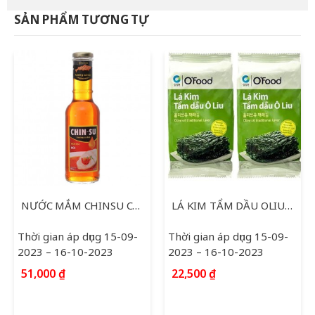
33,000 ₫.
là:
SẢN PHẨM TƯƠNG TỰ
21,000 ₫.
NƯỚC MẮM CHINSU CÁ HỒI 500ML
LÁ KIM TẨM DẦU OLIU O’FOOD 2 GÓI * 5 G
Thời gian áp dụng 15-09-
Thời gian áp dụng 15-09-
2023 – 16-10-2023
2023 – 16-10-2023
51,000
₫
22,500
₫