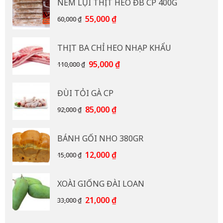
NEM LỤI THỊT HEO ĐB CP 400G
Giá
Giá
55,000
₫
60,000
₫
gốc
hiện
là:
tại
THỊT BA CHỈ HEO NHẠP KHẨU
60,000 ₫.
là:
55,000 ₫.
Giá
Giá
95,000
₫
110,000
₫
gốc
hiện
là:
tại
ĐÙI TỎI GÀ CP
110,000 ₫.
là:
95,000 ₫.
Giá
Giá
85,000
₫
92,000
₫
gốc
hiện
là:
tại
BÁNH GỐI NHO 380GR
92,000 ₫.
là:
85,000 ₫.
Giá
Giá
12,000
₫
15,000
₫
gốc
hiện
là:
tại
XOÀI GIỐNG ĐÀI LOAN
15,000 ₫.
là:
12,000 ₫.
Giá
Giá
21,000
₫
33,000
₫
gốc
hiện
là:
tại