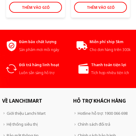
THÊM VÀO GIỎ
THÊM VÀO GIỎ
Đảm bảo chất lượng
Miễn phí ship 5km
Sản phẩm mới mỗi ngày
Cho đơn hàng trên 300k
Đổi trả hàng linh hoạt
Thanh toán tiện lợi
Luôn sẵn sàng hỗ trợ
Tích hợp nhiều tiện ích
VỀ LANCHIMART
HỖ TRỢ KHÁCH HÀNG
Giới thiệu Lanchi Mart
Hotline hỗ trợ: 1900 066 698
Hệ thống siêu thị
Chính sách đổi trả
Bảo mật thông tin
Chính sách bảo hành