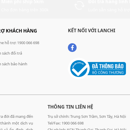
Miễn phí ship 5km
Đổi trả hàng linh
Cho đơn hàng trên 300k
Luôn sẵn sàng hỗ trợ
KẾT NỐI VỚI LANCHI
RỢ KHÁCH HÀNG
ne hỗ trợ: 1900 066 698
 sách đổi trả
h sách bảo hành
THÔNG TIN LIÊN HỆ
 ra đời đã mang đến
Trụ sở chính: Trung Sơn Trầm, Sơn Tây, Hà Nội
 thành một dịch vụ
Tel/Fax: 1900 066 698
á cả ổn định, dịch
Chi nhánh: KCN Thanh Oai, Thanh Oai, Hà Nội