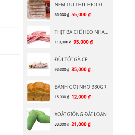
NEM LỤI THỊT HEO ĐB CP 400G
Giá
Giá
55,000
₫
60,000
₫
gốc
hiện
là:
tại
THỊT BA CHỈ HEO NHẠP KHẨU
60,000 ₫.
là:
55,000 ₫.
Giá
Giá
95,000
₫
110,000
₫
gốc
hiện
là:
tại
ĐÙI TỎI GÀ CP
110,000 ₫.
là:
95,000 ₫.
Giá
Giá
85,000
₫
92,000
₫
gốc
hiện
là:
tại
BÁNH GỐI NHO 380GR
92,000 ₫.
là:
85,000 ₫.
Giá
Giá
12,000
₫
15,000
₫
gốc
hiện
là:
tại
XOÀI GIỐNG ĐÀI LOAN
15,000 ₫.
là:
12,000 ₫.
Giá
Giá
21,000
₫
33,000
₫
gốc
hiện