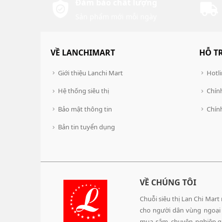
Đảm bảo chất lượng
Sản phẩm mới mỗi ngày
VỀ LANCHIMART
HỖ T
Giới thiệu Lanchi Mart
Hotli
Hệ thống siêu thị
Chính
Bảo mật thông tin
Chín
Bản tin tuyển dụng
VỀ CHÚNG TÔI
Chuỗi siêu thị Lan Chi Mart
cho người dân vùng ngoại
mua sắm chuyên nghiệp,gi