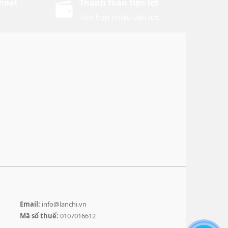
 hoạt
Thanh toán tiện lợi
Tích hợp nhiều tiện ích
Email:
info@lanchi.vn
Mã số thuế:
0107016612