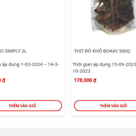
O SIMPLY 2L
THỊT BÒ KHÔ BOKAY 300G
n áp dụng 1-03-2024 – 14-3-
Thời gian áp dụng 15-09-2023
10-2023
Giá
0
₫
178,000
₫
hiện
tại
0 ₫.
là:
126,000 ₫.
THÊM VÀO GIỎ
THÊM VÀO GIỎ