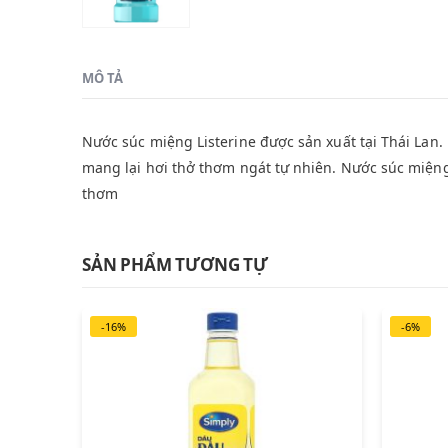
MÔ TẢ
Nước súc miệng Listerine được sản xuất tại Thái La
mang lại hơi thở thơm ngát tự nhiên. Nước súc miệng
thơm
SẢN PHẨM TƯƠNG TỰ
-16%
-6%