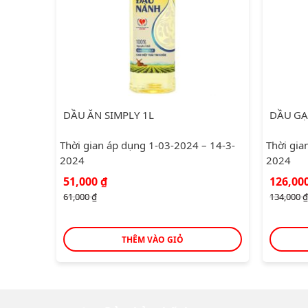
DẦU ĂN SIMPLY 1L
DẦU GẠ
Thời gian áp dụng 1-03-2024 – 14-3-
Thời gia
2024
2024
Giá
Giá
Giá
51,000
₫
126,00
gốc
hiện
gốc
61,000
₫
134,000
₫
là:
tại
là:
61,000 ₫.
là:
134,00
51,000 ₫.
THÊM VÀO GIỎ