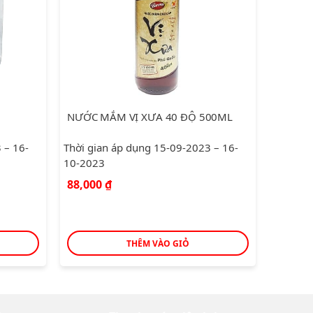
NƯỚC MẮM VỊ XƯA 40 ĐỘ 500ML
 – 16-
Thời gian áp dụng 15-09-2023 – 16-
Thời gi
10-2023
10-202
88,000
₫
75,50
THÊM VÀO GIỎ