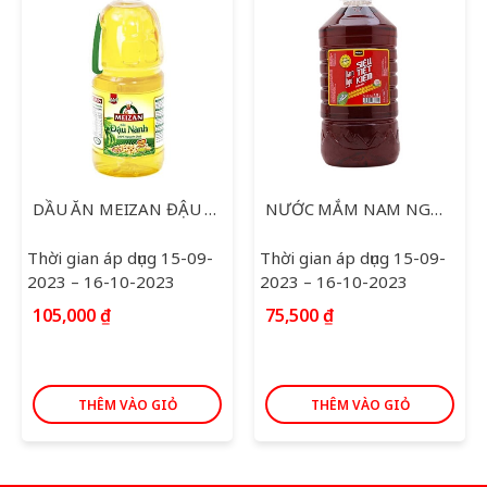
DẦU ĂN MEIZAN ĐẬU NÀNH 2L
NƯỚC MẮM NAM NGƯ SIÊU TIẾT KIỆM 4.8L
Thời gian áp dụng 15-09-
Thời gian áp dụng 15-09-
2023 – 16-10-2023
2023 – 16-10-2023
105,000
₫
75,500
₫
THÊM VÀO GIỎ
THÊM VÀO GIỎ