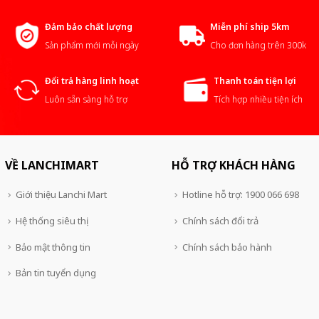
Đảm bảo chất lượng
Miễn phí ship 5km
Sản phẩm mới mỗi ngày
Cho đơn hàng trên 300k
Đổi trả hàng linh hoạt
Thanh toán tiện lợi
Luôn sẵn sàng hỗ trợ
Tích hợp nhiều tiện ích
VỀ LANCHIMART
HỖ TRỢ KHÁCH HÀNG
Giới thiệu Lanchi Mart
Hotline hỗ trợ: 1900 066 698
Hệ thống siêu thị
Chính sách đổi trả
Bảo mật thông tin
Chính sách bảo hành
Bản tin tuyển dụng