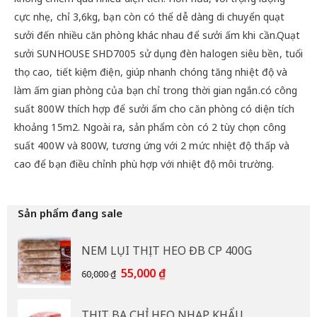
cực nhẹ, chỉ 3,6kg, bạn còn có thể dễ dàng di chuyển quạt
sưởi đến nhiều căn phòng khác nhau để sưởi ấm khi cần.Quạt
sưởi SUNHOUSE SHD7005 sử dụng đèn halogen siêu bền, tuổi
thọ cao, tiết kiệm điện, giúp nhanh chóng tăng nhiệt độ và
làm ấm gian phòng của bạn chỉ trong thời gian ngắn.có công
suất 800W thích hợp để sưởi ấm cho căn phòng có diện tích
khoảng 15m2. Ngoài ra, sản phẩm còn có 2 tùy chọn công
suất 400W và 800W, tương ứng với 2 mức nhiệt độ thấp và
cao để bạn điều chỉnh phù hợp với nhiệt độ môi trường.
Sản phẩm đang sale
NEM LỤI THỊT HEO ĐB CP 400G
Giá
Giá
55,000
₫
60,000
₫
gốc
hiện
là:
tại
THỊT BA CHỈ HEO NHẠP KHẨU