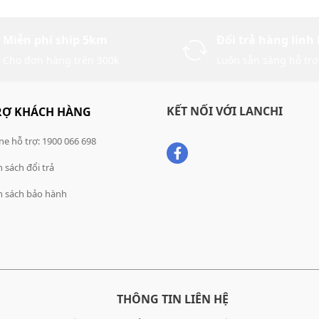
Miễn phí ship 5km
Đổi trả hàng linh
Cho đơn hàng trên 300k
Luôn sẵn sàng hỗ trợ
KẾT NỐI VỚI LANCHI
RỢ KHÁCH HÀNG
ne hỗ trợ: 1900 066 698
 sách đổi trả
h sách bảo hành
THÔNG TIN LIÊN HỆ