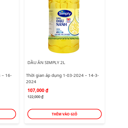
DẦU ĂN SIMPLY 2L
 – 16-
Thời gian áp dụng 1-03-2024 – 14-3-
Thời gi
2024
03-202
Giá
Giá
Giá
107,000
₫
27,50
gốc
hiện
gốc
122,000
₫
32,000
₫
là:
tại
là:
122,000 ₫.
là:
32,000
107,000 ₫.
THÊM VÀO GIỎ