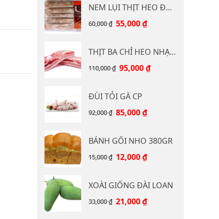
NEM LỤI THỊT HEO ĐB CP 400G
Giá
Giá
55,000
₫
60,000
₫
gốc
hiện
là:
tại
THỊT BA CHỈ HEO NHẠP KHẨU
60,000 ₫.
là:
55,000 ₫.
Giá
Giá
95,000
₫
110,000
₫
gốc
hiện
là:
tại
ĐÙI TỎI GÀ CP
110,000 ₫.
là:
95,000 ₫.
Giá
Giá
85,000
₫
92,000
₫
gốc
hiện
là:
tại
BÁNH GỐI NHO 380GR
92,000 ₫.
là:
85,000 ₫.
Giá
Giá
12,000
₫
15,000
₫
gốc
hiện
là:
tại
XOÀI GIỐNG ĐÀI LOAN
15,000 ₫.
là:
12,000 ₫.
Giá
Giá
21,000
₫
33,000
₫
gốc
hiện