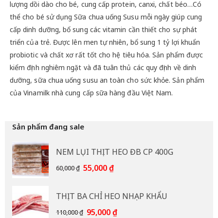
lượng dồi dào cho bé, cung cấp protein, canxi, chất béo…Có
thể cho bé sử dụng Sữa chua uống Susu mỗi ngày giúp cung
cấp dinh dưỡng, bổ sung các vitamin cần thiết cho sự phát
triển của trẻ. Được lên men tự nhiên, bổ sung 1 tỷ lợi khuẩn
probiotic và chất xơ rất tốt cho hệ tiêu hóa. Sản phẩm được
kiểm định nghiêm ngặt và đã tuân thủ các quy định về dinh
dưỡng, sữa chua uống susu an toàn cho sức khỏe. Sản phẩm
của Vinamilk nhà cung cấp sữa hàng đầu Việt Nam.
Sản phẩm đang sale
NEM LỤI THỊT HEO ĐB CP 400G
Giá
Giá
55,000
₫
60,000
₫
gốc
hiện
là:
tại
THỊT BA CHỈ HEO NHẠP KHẨU
60,000 ₫.
là:
55,000 ₫.
Giá
Giá
95,000
₫
110,000
₫