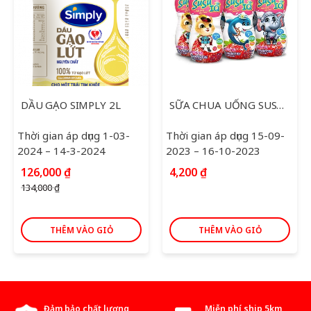
DẦU GẠO SIMPLY 2L
SỮA CHUA UỐNG SUSU IQ DÂU 80ML*6
Thời gian áp dụng 1-03-
Thời gian áp dụng 15-09-
2024 – 14-3-2024
2023 – 16-10-2023
Giá
Giá
126,000
₫
4,200
₫
gốc
hiện
134,000
₫
là:
tại
134,000 ₫.
là:
126,000 ₫.
THÊM VÀO GIỎ
THÊM VÀO GIỎ
Đảm bảo chất lượng
Miễn phí ship 5km