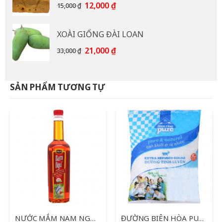
85,000 ₫.
Giá
Giá
12,000
₫
15,000
₫
gốc
hiện
là:
tại
XOÀI GIỐNG ĐÀI LOAN
15,000 ₫.
là:
12,000 ₫.
Giá
Giá
21,000
₫
33,000
₫
gốc
hiện
là:
tại
33,000 ₫.
là:
SẢN PHẨM TƯƠNG TỰ
21,000 ₫.
NƯỚC MẮM NAM NGƯ 750ML
ĐƯỜNG BIÊN HÒA PURE CÀNH MAI 1KG