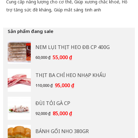
Cung cấp năng lượng cho cơ thể, Giúp xương chắc khoẻ, Hỗ
trợ tăng sức đề kháng, Giúp mắt sáng tinh anh
Sản phẩm đang sale
NEM LỤI THỊT HEO ĐB CP 400G
Giá
Giá
55,000
₫
60,000
₫
gốc
hiện
là:
tại
THỊT BA CHỈ HEO NHẠP KHẨU
60,000 ₫.
là:
55,000 ₫.
Giá
Giá
95,000
₫
110,000
₫
gốc
hiện
là:
tại
ĐÙI TỎI GÀ CP
110,000 ₫.
là:
95,000 ₫.
Giá
Giá
85,000
₫
92,000
₫
gốc
hiện
là:
tại
BÁNH GỐI NHO 380GR
92,000 ₫.
là: