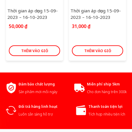
Thời gian áp dụng 15-09-
Thời gian áp dụng 15-09-
2023 – 16-10-2023
2023 – 16-10-2023
50,000
₫
31,000
₫
THÊM VÀO GIỎ
THÊM VÀO GIỎ
Đảm bảo chất lượng
Miễn phí ship 5km
Sản phẩm mới mỗi ngày
Cho đơn hàng trên 300k
Đổi trả hàng linh hoạt
Thanh toán tiện lợi
Luôn sẵn sàng hỗ trợ
Tích hợp nhiều tiện ích