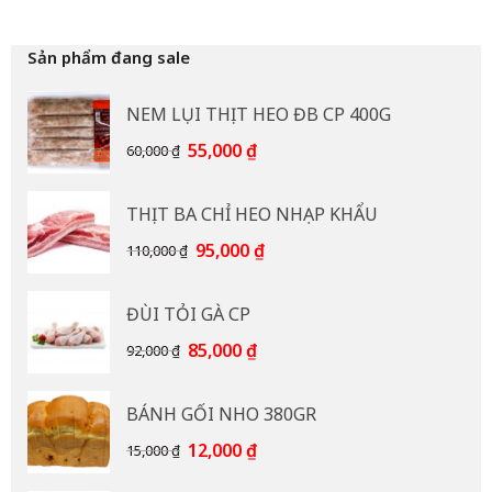
Sản phẩm đang sale
NEM LỤI THỊT HEO ĐB CP 400G
Giá
Giá
55,000
₫
60,000
₫
gốc
hiện
là:
tại
THỊT BA CHỈ HEO NHẠP KHẨU
60,000 ₫.
là:
55,000 ₫.
Giá
Giá
95,000
₫
110,000
₫
gốc
hiện
là:
tại
ĐÙI TỎI GÀ CP
110,000 ₫.
là:
95,000 ₫.
Giá
Giá
85,000
₫
92,000
₫
gốc
hiện
là:
tại
BÁNH GỐI NHO 380GR
92,000 ₫.
là:
85,000 ₫.
Giá
Giá
12,000
₫
15,000
₫
gốc
hiện