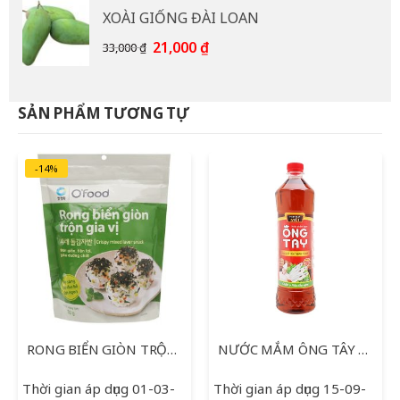
là:
tại
XOÀI GIỐNG ĐÀI LOAN
15,000 ₫.
là:
12,000 ₫.
Giá
Giá
21,000
₫
33,000
₫
gốc
hiện
là:
tại
33,000 ₫.
là:
SẢN PHẨM TƯƠNG TỰ
21,000 ₫.
-14%
RONG BIỂN GIÒN TRỘN GIA VỊ O’FOOG 30G
NƯỚC MẮM ÔNG TÂY 900ML
Thời gian áp dụng 01-03-
Thời gian áp dụng 15-09-