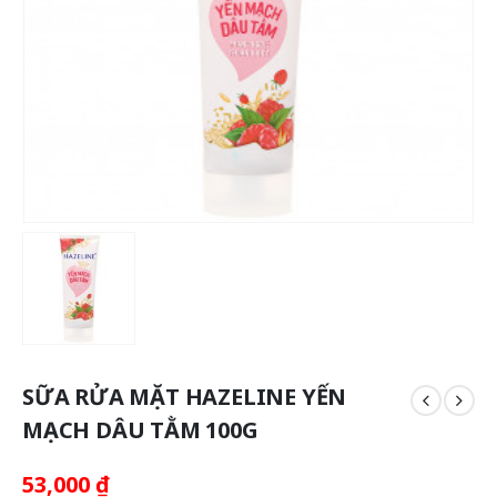
SỮA RỬA MẶT HAZELINE YẾN
MẠCH DÂU TẰM 100G
53,000
₫