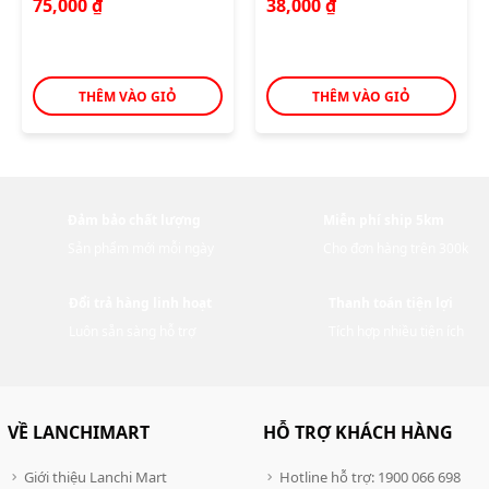
75,000
₫
38,000
₫
THÊM VÀO GIỎ
THÊM VÀO GIỎ
Đảm bảo chất lượng
Miễn phí ship 5km
Sản phẩm mới mỗi ngày
Cho đơn hàng trên 300k
Đổi trả hàng linh hoạt
Thanh toán tiện lợi
Luôn sẵn sàng hỗ trợ
Tích hợp nhiều tiện ích
VỀ LANCHIMART
HỖ TRỢ KHÁCH HÀNG
Giới thiệu Lanchi Mart
Hotline hỗ trợ: 1900 066 698