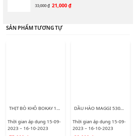
12,000 ₫.
Giá
Giá
21,000
₫
33,000
₫
gốc
hiện
là:
tại
33,000 ₫.
là:
SẢN PHẨM TƯƠNG TỰ
21,000 ₫.
THỊT BÒ KHÔ BOKAY 120G
DẦU HÀO MAGGI 530ML
Thời gian áp dụng 15-09-
Thời gian áp dụng 15-09-
2023 – 16-10-2023
2023 – 16-10-2023