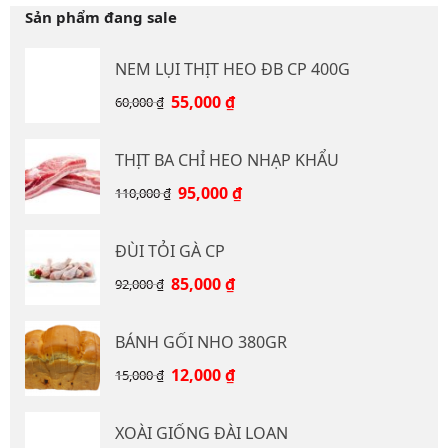
Sản phẩm đang sale
NEM LỤI THỊT HEO ĐB CP 400G
Giá
Giá
55,000
₫
60,000
₫
gốc
hiện
là:
tại
THỊT BA CHỈ HEO NHẠP KHẨU
60,000 ₫.
là:
55,000 ₫.
Giá
Giá
95,000
₫
110,000
₫
gốc
hiện
là:
tại
ĐÙI TỎI GÀ CP
110,000 ₫.
là:
95,000 ₫.
Giá
Giá
85,000
₫
92,000
₫
gốc
hiện
là:
tại
BÁNH GỐI NHO 380GR
92,000 ₫.
là:
85,000 ₫.
Giá
Giá
12,000
₫
15,000
₫
gốc
hiện
là:
tại
XOÀI GIỐNG ĐÀI LOAN
15,000 ₫.
là: