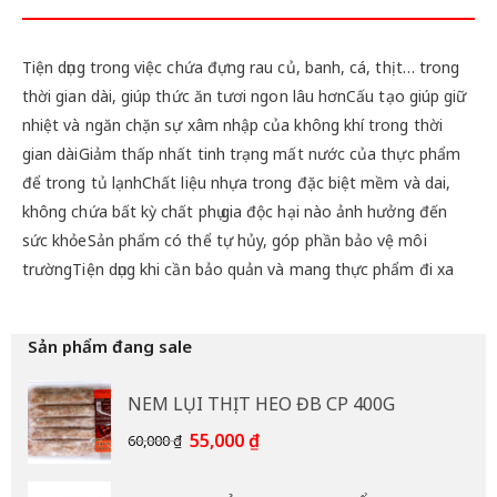
Tiện dụng trong việc chứa đựng rau củ, banh, cá, thịt… trong
thời gian dài, giúp thức ăn tươi ngon lâu hơnCấu tạo giúp giữ
nhiệt và ngăn chặn sự xâm nhập của không khí trong thời
gian dàiGiảm thấp nhất tinh trạng mất nước của thực phẩm
để trong tủ lạnhChất liệu nhựa trong đặc biệt mềm và dai,
không chứa bất kỳ chất phụ gia độc hại nào ảnh hưởng đến
sức khỏeSản phẩm có thể tự hủy, góp phần bảo vệ môi
trườngTiện dụng khi cần bảo quản và mang thực phẩm đi xa
Sản phẩm đang sale
NEM LỤI THỊT HEO ĐB CP 400G
Giá
Giá
55,000
₫
60,000
₫
gốc
hiện
là:
tại