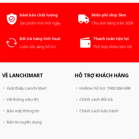
Đảm bảo chất lượng
Miễn phí ship 5km
Sản phẩm mới mỗi ngày
Cho đơn hàng trên 300k
Đổi trả hàng linh hoạt
Thanh toán tiện lợi
Luôn sẵn sàng hỗ trợ
Tích hợp nhiều tiện ích
VỀ LANCHIMART
HỖ TRỢ KHÁCH HÀNG
Giới thiệu Lanchi Mart
Hotline hỗ trợ: 1900 066 698
Hệ thống siêu thị
Chính sách đổi trả
Bảo mật thông tin
Chính sách bảo hành
Bản tin tuyển dụng