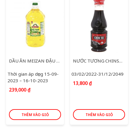
DẦU ĂN MEIZAN ĐẬU NÀNH 5L
NƯỚC TƯƠNG CHINSU TỎI ỚT 250ML
Thời gian áp dụng 15-09-
03/02/2022-31/12/2049
2023 – 16-10-2023
13,800
₫
239,000
₫
THÊM VÀO GIỎ
THÊM VÀO GIỎ