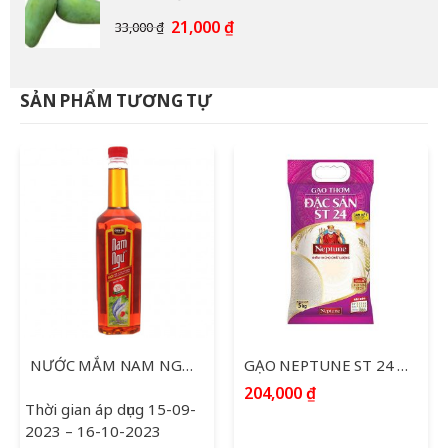
12,000 ₫.
Giá
Giá
21,000
₫
33,000
₫
gốc
hiện
là:
tại
33,000 ₫.
là:
SẢN PHẨM TƯƠNG TỰ
21,000 ₫.
NƯỚC MẮM NAM NGƯ 750ML
GẠO NEPTUNE ST 24 TÚI 5KG
204,000
₫
Thời gian áp dụng 15-09-
2023 – 16-10-2023