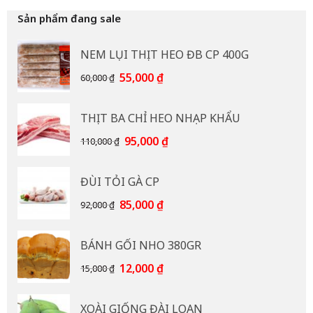
Sản phẩm đang sale
NEM LỤI THỊT HEO ĐB CP 400G
Giá
Giá
55,000
₫
60,000
₫
gốc
hiện
là:
tại
THỊT BA CHỈ HEO NHẠP KHẨU
60,000 ₫.
là:
55,000 ₫.
Giá
Giá
95,000
₫
110,000
₫
gốc
hiện
là:
tại
ĐÙI TỎI GÀ CP
110,000 ₫.
là:
95,000 ₫.
Giá
Giá
85,000
₫
92,000
₫
gốc
hiện
là:
tại
BÁNH GỐI NHO 380GR
92,000 ₫.
là:
85,000 ₫.
Giá
Giá
12,000
₫
15,000
₫
gốc
hiện
là:
tại
XOÀI GIỐNG ĐÀI LOAN
15,000 ₫.
là: