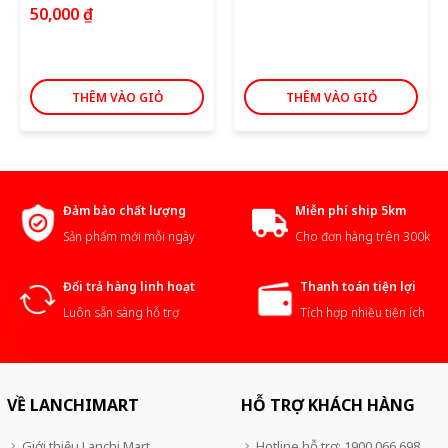
50,000
₫
THÊM VÀO GIỎ
THÊM VÀO GIỎ
Đảm bảo chất lượng
Miễn phí ship 5km
Sản phẩm mới mỗi ngày
Cho đơn hàng trên 300k
Đổi trả hàng linh hoạt
Thanh toán tiện lợi
Luôn sẵn sàng hỗ trợ
Tích hợp nhiều tiện ích
VỀ LANCHIMART
HỖ TRỢ KHÁCH HÀNG
Giới thiệu Lanchi Mart
Hotline hỗ trợ: 1900 066 698