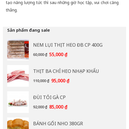
tạo năng lượng tức thì sau những giờ học tập, vui chơi căng
thẳng.
Sản phẩm đang sale
NEM LỤI THỊT HEO ĐB CP 400G
Giá
Giá
55,000
₫
60,000
₫
gốc
hiện
là:
tại
THỊT BA CHỈ HEO NHẠP KHẨU
60,000 ₫.
là:
55,000 ₫.
Giá
Giá
95,000
₫
110,000
₫
gốc
hiện
là:
tại
ĐÙI TỎI GÀ CP
110,000 ₫.
là:
95,000 ₫.
Giá
Giá
85,000
₫
92,000
₫
gốc
hiện
là:
tại
BÁNH GỐI NHO 380GR
92,000 ₫.
là: