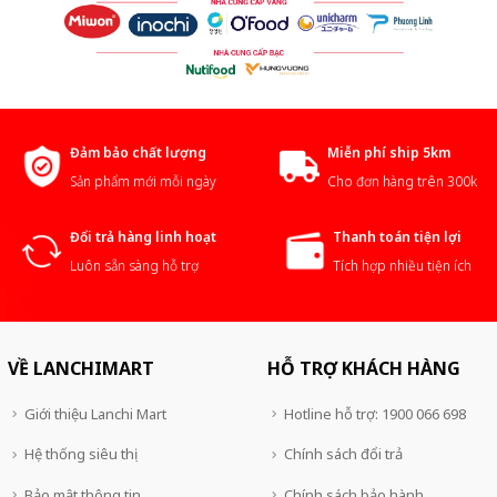
Đảm bảo chất lượng
Miễn phí ship 5km
Sản phẩm mới mỗi ngày
Cho đơn hàng trên 300k
Đổi trả hàng linh hoạt
Thanh toán tiện lợi
Luôn sẵn sàng hỗ trợ
Tích hợp nhiều tiện ích
VỀ LANCHIMART
HỖ TRỢ KHÁCH HÀNG
Giới thiệu Lanchi Mart
Hotline hỗ trợ: 1900 066 698
Hệ thống siêu thị
Chính sách đổi trả
Bảo mật thông tin
Chính sách bảo hành