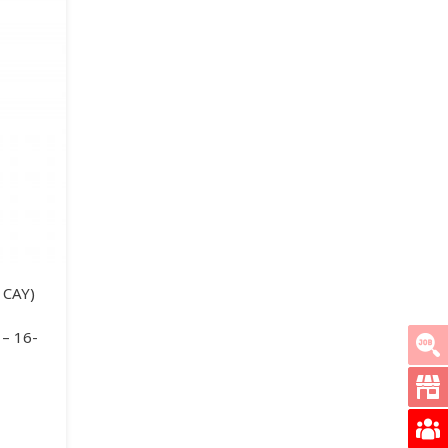
 CAY)
 – 16-