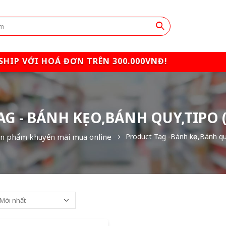
SHIP VỚI HOÁ ĐƠN TRÊN 300.000VNĐ!
AG - BÁNH KẸO,BÁNH QUY,TIPO 
n phẩm khuyến mãi mua online
Product Tag -
Bánh kẹo,Bánh qu