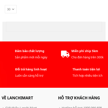
Đảm bảo chất lượng
Miễn phí ship 5km
Sản phẩm mới mỗi ngày
Cho đơn hàng trên 300k
Đổi trả hàng linh hoạt
Thanh toán tiện lợi
Luôn sẵn sàng hỗ trợ
Tích hợp nhiều tiện ích
VỀ LANCHIMART
HỖ TRỢ KHÁCH HÀNG
Giới thiệu Lanchi Mart
Hotline hỗ trợ: 1900 066 698