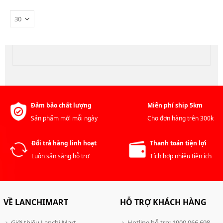
Đảm bảo chất lượng
Miễn phí ship 5km
Sản phẩm mới mỗi ngày
Cho đơn hàng trên 300k
Đổi trả hàng linh hoạt
Thanh toán tiện lợi
Luôn sẵn sàng hỗ trợ
Tích hợp nhiều tiện ích
VỀ LANCHIMART
HỖ TRỢ KHÁCH HÀNG
Giới thiệu Lanchi Mart
Hotline hỗ trợ: 1900 066 698