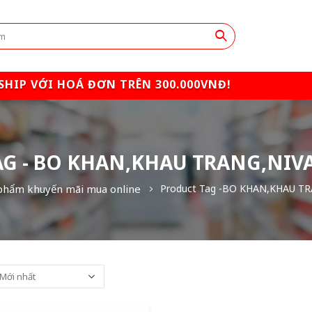
SHIP VỚI HOÁ ĐƠN TRÊN 300.000VNĐ!
G - BO KHAN,KHAU TRANG,NIVA
phẩm khuyến mãi mua online
Product Tag -
BO KHAN,KHAU TRA