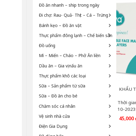
Đồ ăn nhanh – ship trong ngày
Đi chợ: Rau- Quả- Thịt – Cá – Trứng
Bánh kẹo – Đồ ăn vặt
Thực phẩm đông lạnh – Chế biến sẵn
Đồ uống
Mì – Miến – Cháo – Phở Ăn liền
Dầu ăn – Gia vị nấu ăn
Thực phẩm khô các loại
Sữa – Sản phẩm từ sữa
KHẨU T
Sữa – Đồ ăn cho bé
Thời gia
Chăm sóc cá nhân
10-2023
Vệ sinh nhà cửa
45,000
Điện Gia Dụng