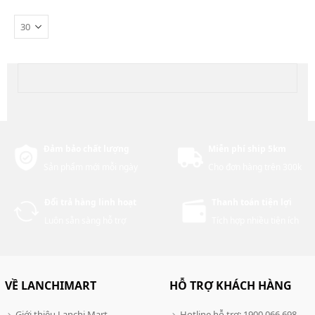
Đảm bảo chất lượng
Miễn phí ship 5km
Sản phẩm mới mỗi ngày
Cho đơn hàng trên 300k
Đổi trả hàng linh hoạt
Thanh toán tiện lợi
Luôn sẵn sàng hỗ trợ
Tích hợp nhiều tiện ích
VỀ LANCHIMART
HỖ TRỢ KHÁCH HÀNG
Giới thiệu Lanchi Mart
Hotline hỗ trợ: 1900 066 698