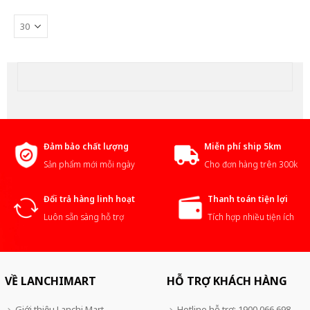
Đảm bảo chất lượng
Miễn phí ship 5km
Sản phẩm mới mỗi ngày
Cho đơn hàng trên 300k
Đổi trả hàng linh hoạt
Thanh toán tiện lợi
Luôn sẵn sàng hỗ trợ
Tích hợp nhiều tiện ích
VỀ LANCHIMART
HỖ TRỢ KHÁCH HÀNG
Giới thiệu Lanchi Mart
Hotline hỗ trợ: 1900 066 698