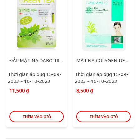
ĐẮP MẶT NẠ DABO TRÀ XANH CAO CẤP HÀN QUỐC 20G+3G
MẶT NẠ COLAGEN DERMAL CHÈ XANH 23G
Thời gian áp dụng 15-09-
Thời gian áp dụng 15-09-
2023 – 16-10-2023
2023 – 16-10-2023
11,500
₫
8,500
₫
THÊM VÀO GIỎ
THÊM VÀO GIỎ